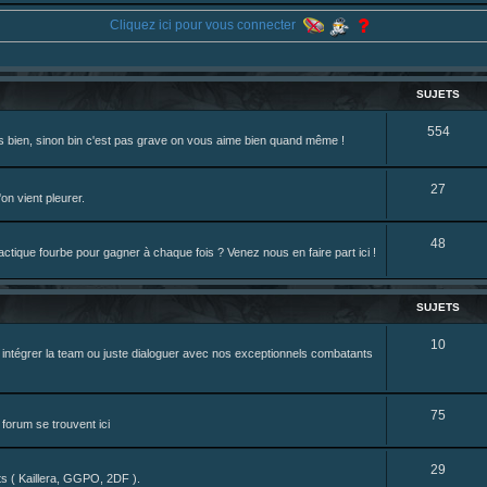
eterniadotcom/status/20 ... 8820352079
Cliquez ici pour vous connecter
review de figurine !
SUJETS
S
554
rès bien, sinon bin c'est pas grave on vous aime bien quand même !
u
j
S
27
on vient pleurer.
e
u
S
48
t
j
tique fourbe pour gagner à chaque fois ? Venez nous en faire part ici !
u
s
e
j
t
SUJETS
e
s
S
10
z intégrer la team ou juste dialoguer avec nos exceptionnels combatants
t
u
s
j
S
75
forum se trouvent ici
e
u
t
S
29
j
nts ( Kaillera, GGPO, 2DF ).
s