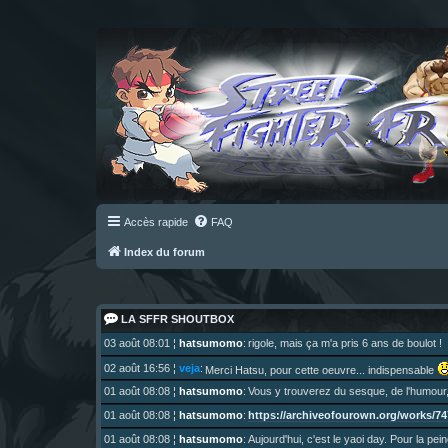
Accès rapide
FAQ
Index du forum
LA SFFR SHOUTBOX
03 août 08:01
¦
hatsumomo
:
rigole, mais ça m'a pris 6 ans de boulot !
02 août 16:56
¦
veja
:
Merci Hatsu, pour cette oeuvre... indispensable
01 août 08:08
¦
hatsumomo
:
Vous y trouverez du sesque, de l'humour,
https://archiveofourown.org/works/747
01 août 08:08
¦
hatsumomo
:
01 août 08:08
¦
hatsumomo
:
Aujourd'hui, c'est le yaoi day. Pour la pei