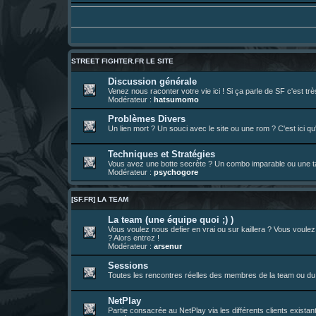
Un futur indispensable :
https://x.com/pr
30 juil. 07:22
¦
hatsumomo
:
26 juil. 22:09
¦
hatsumomo
:
bio de Alex en ligne les gens !
13 juil. 09:53
¦
hatsumomo
:
bonjour les amis, je viens de poster ma 1e 
23 juin 10:36
¦
indy
:
une très chouette SFFR shoutbox !
STREET FIGHTER.FR LE SITE
23 juin 07:30
¦
hatsumomo
:
nouvelle trad caniculaire les amis !
Discussion générale
Venez nous raconter votre vie ici ! Si ça parle de SF c'est t
23 juin 07:26
¦
hatsumomo
:
shoutbox réinitialisée
Modérateur :
hatsumomo
22 juin 12:27
¦
indy
:
Yo !
Problèmes Divers
Un lien mort ? Un souci avec le site ou une rom ? C'est ici qu'
22 juin 08:49
¦
veja
:
Yo
Techniques et Stratégies
Vous avez une botte secrète ? Un combo imparable ou une tac
Modérateur :
psychogore
[SF.FR] LA TEAM
La team (une équipe quoi ;) )
Vous voulez nous defier en vrai ou sur kaillera ? Vous voule
? Alors entrez !
Modérateur :
arsenur
Sessions
Toutes les rencontres réelles des membres de la team ou du 
NetPlay
Partie consacrée au NetPlay via les différents clients exista