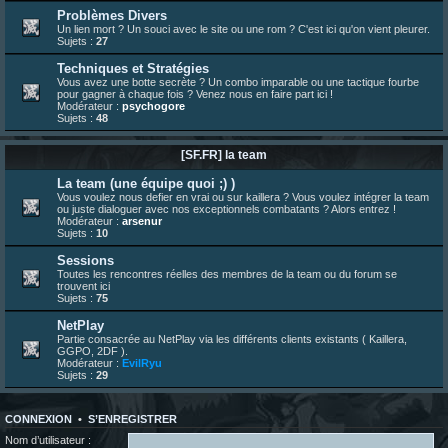
bonjour les amis, je viens de poster ma 1e review de figurine !
Problèmes Divers
Un lien mort ? Un souci avec le site ou une rom ? C'est ici qu'on vient pleurer.
23 juin 10:36
¦
indy
:
une très chouette SFFR shoutbox !
Sujets :
27
23 juin 07:30
¦
hatsumomo
:
nouvelle trad caniculaire les amis !
Techniques et Stratégies
23 juin 07:26
¦
hatsumomo
:
shoutbox réinitialisée
Vous avez une botte secrète ? Un combo imparable ou une tactique fourbe
pour gagner à chaque fois ? Venez nous en faire part ici !
22 juin 12:27
¦
indy
:
Yo !
Modérateur :
psychogore
Sujets :
48
22 juin 08:49
¦
veja
:
Yo
[SF.FR] la team
La team (une équipe quoi ;) )
Vous voulez nous defier en vrai ou sur kaillera ? Vous voulez intégrer la team
ou juste dialoguer avec nos exceptionnels combatants ? Alors entrez !
Modérateur :
arsenur
Sujets :
10
Sessions
Toutes les rencontres réelles des membres de la team ou du forum se
trouvent ici
Sujets :
75
NetPlay
Partie consacrée au NetPlay via les différents clients existants ( Kaillera,
GGPO, 2DF ).
Modérateur :
EvilRyu
Sujets :
29
CONNEXION
•
S’ENREGISTRER
Nom d’utilisateur :