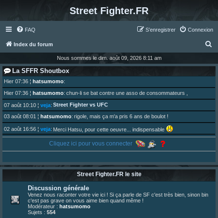
Street Fighter.FR
FAQ
S’enregistrer
Connexion
R
Index du forum
e
Nous sommes le dim. août 09, 2026 8:11 am
c
La SFFR Shoutbox
h
Hier 07:36
¦
hatsumomo
:
e
Hier 07:36
¦
hatsumomo
:
chun-li se bat contre une asso de consommateurs ,
r
Street Fighter vs UFC
07 août 10:10
¦
veja
:
c
03 août 08:01
¦
hatsumomo
:
rigole, mais ça m'a pris 6 ans de boulot !
h
02 août 16:56
¦
veja
:
Merci Hatsu, pour cette oeuvre... indispensable
e
01 août 08:08
¦
hatsumomo
:
Cliquez ici pour vous connecter
Vous y trouverez du sesque, de l'humour, du sesque, des combats et plein de lore SF !
r
https://archiveofourown.org/works/74744 ... /195226046
01 août 08:08
¦
hatsumomo
:
01 août 08:08
¦
hatsumomo
:
Street Fighter.FR le site
Aujourd'hui, c'est le yaoi day. Pour la peine je reposte ma dernière fic.
30 juil. 07:22
¦
hatsumomo
:
Discussion générale
Un futur indispensable :
https://x.com/preterniadotcom/status/20 ... 8820352079
Venez nous raconter votre vie ici ! Si ça parle de SF c'est très bien, sinon bin
c'est pas grave on vous aime bien quand même !
26 juil. 22:09
¦
hatsumomo
:
bio de Alex en ligne les gens !
Modérateur :
hatsumomo
Sujets :
554
13 juil. 09:53
¦
hatsumomo
: