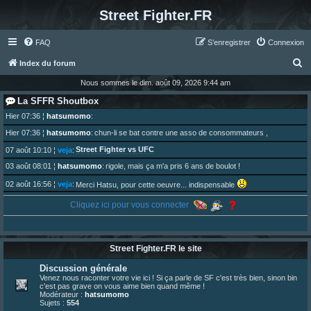
Street Fighter.FR
FAQ
S’enregistrer
Connexion
R
Index du forum
e
Nous sommes le dim. août 09, 2026 9:44 am
c
La SFFR Shoutbox
h
Hier 07:36
¦
hatsumomo
:
e
Hier 07:36
¦
hatsumomo
:
chun-li se bat contre une asso de consommateurs ,
r
Street Fighter vs UFC
07 août 10:10
¦
veja
:
c
03 août 08:01
¦
hatsumomo
:
rigole, mais ça m'a pris 6 ans de boulot !
h
02 août 16:56
¦
veja
:
Merci Hatsu, pour cette oeuvre... indispensable
e
01 août 08:08
¦
hatsumomo
:
Cliquez ici pour vous connecter
Vous y trouverez du sesque, de l'humour, du sesque, des combats et plein de lore SF !
r
https://archiveofourown.org/works/74744 ... /195226046
01 août 08:08
¦
hatsumomo
:
01 août 08:08
¦
hatsumomo
:
Street Fighter.FR le site
Aujourd'hui, c'est le yaoi day. Pour la peine je reposte ma dernière fic.
30 juil. 07:22
¦
hatsumomo
:
Discussion générale
Un futur indispensable :
https://x.com/preterniadotcom/status/20 ... 8820352079
Venez nous raconter votre vie ici ! Si ça parle de SF c'est très bien, sinon bin
c'est pas grave on vous aime bien quand même !
26 juil. 22:09
¦
hatsumomo
:
bio de Alex en ligne les gens !
Modérateur :
hatsumomo
Sujets :
554
13 juil. 09:53
¦
hatsumomo
: