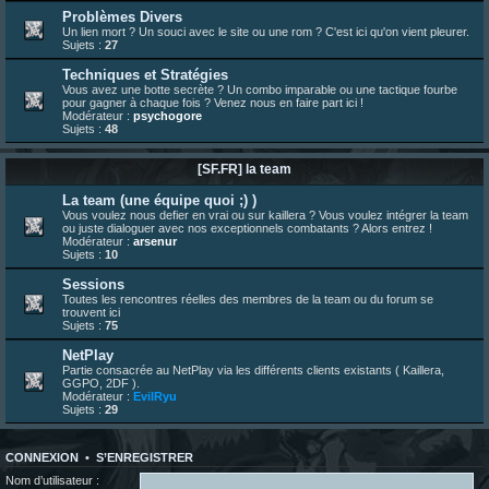
bonjour les amis, je viens de poster ma 1e review de figurine !
Problèmes Divers
Un lien mort ? Un souci avec le site ou une rom ? C'est ici qu'on vient pleurer.
23 juin 10:36
¦
indy
:
une très chouette SFFR shoutbox !
Sujets :
27
23 juin 07:30
¦
hatsumomo
:
nouvelle trad caniculaire les amis !
Techniques et Stratégies
23 juin 07:26
¦
hatsumomo
:
shoutbox réinitialisée
Vous avez une botte secrète ? Un combo imparable ou une tactique fourbe
pour gagner à chaque fois ? Venez nous en faire part ici !
22 juin 12:27
¦
indy
:
Yo !
Modérateur :
psychogore
Sujets :
48
22 juin 08:49
¦
veja
:
Yo
[SF.FR] la team
La team (une équipe quoi ;) )
Vous voulez nous defier en vrai ou sur kaillera ? Vous voulez intégrer la team
ou juste dialoguer avec nos exceptionnels combatants ? Alors entrez !
Modérateur :
arsenur
Sujets :
10
Sessions
Toutes les rencontres réelles des membres de la team ou du forum se
trouvent ici
Sujets :
75
NetPlay
Partie consacrée au NetPlay via les différents clients existants ( Kaillera,
GGPO, 2DF ).
Modérateur :
EvilRyu
Sujets :
29
CONNEXION
•
S’ENREGISTRER
Nom d’utilisateur :