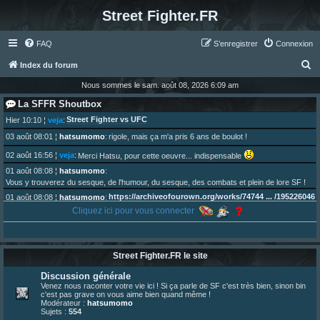
Street Fighter.FR
FAQ
S’enregistrer
Connexion
R
Index du forum
e
Nous sommes le sam. août 08, 2026 6:09 am
c
La SFFR Shoutbox
h
Street Fighter vs UFC
Hier 10:10
¦
veja
:
e
03 août 08:01
¦
hatsumomo
:
rigole, mais ça m'a pris 6 ans de boulot !
r
02 août 16:56
¦
veja
:
Merci Hatsu, pour cette oeuvre... indispensable
c
01 août 08:08
¦
hatsumomo
:
Vous y trouverez du sesque, de l'humour, du sesque, des combats et plein de lore SF !
h
https://archiveofourown.org/works/74744 ... /195226046
01 août 08:08
¦
hatsumomo
:
e
Cliquez ici pour vous connecter
01 août 08:08
¦
hatsumomo
:
r
Aujourd'hui, c'est le yaoi day. Pour la peine je reposte ma dernière fic.
30 juil. 07:22
¦
hatsumomo
:
Un futur indispensable :
https://x.com/preterniadotcom/status/20 ... 8820352079
Street Fighter.FR le site
26 juil. 22:09
¦
hatsumomo
:
bio de Alex en ligne les gens !
Discussion générale
13 juil. 09:53
¦
hatsumomo
:
Venez nous raconter votre vie ici ! Si ça parle de SF c'est très bien, sinon bin
c'est pas grave on vous aime bien quand même !
bonjour les amis, je viens de poster ma 1e review de figurine !
Modérateur :
hatsumomo
23 juin 10:36
¦
indy
:
une très chouette SFFR shoutbox !
Sujets :
554