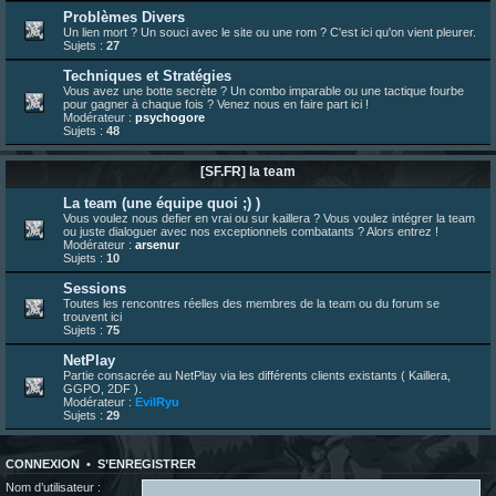
23 juin 07:30
¦
hatsumomo
:
nouvelle trad caniculaire les amis !
Problèmes Divers
Un lien mort ? Un souci avec le site ou une rom ? C'est ici qu'on vient pleurer.
23 juin 07:26
¦
hatsumomo
:
shoutbox réinitialisée
Sujets :
27
22 juin 12:27
¦
indy
:
Yo !
Techniques et Stratégies
22 juin 08:49
¦
veja
:
Yo
Vous avez une botte secrète ? Un combo imparable ou une tactique fourbe
pour gagner à chaque fois ? Venez nous en faire part ici !
Modérateur :
psychogore
Sujets :
48
[SF.FR] la team
La team (une équipe quoi ;) )
Vous voulez nous defier en vrai ou sur kaillera ? Vous voulez intégrer la team
ou juste dialoguer avec nos exceptionnels combatants ? Alors entrez !
Modérateur :
arsenur
Sujets :
10
Sessions
Toutes les rencontres réelles des membres de la team ou du forum se
trouvent ici
Sujets :
75
NetPlay
Partie consacrée au NetPlay via les différents clients existants ( Kaillera,
GGPO, 2DF ).
Modérateur :
EvilRyu
Sujets :
29
CONNEXION
•
S’ENREGISTRER
Nom d’utilisateur :