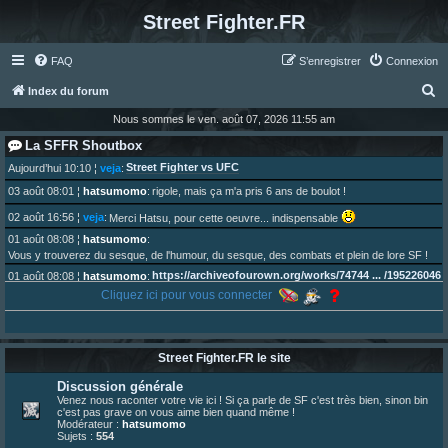
Street Fighter.FR
FAQ
S’enregistrer
Connexion
R
Index du forum
e
Nous sommes le ven. août 07, 2026 11:55 am
c
La SFFR Shoutbox
h
Street Fighter vs UFC
Aujourd’hui 10:10
¦
veja
:
e
03 août 08:01
¦
hatsumomo
:
rigole, mais ça m'a pris 6 ans de boulot !
r
02 août 16:56
¦
veja
:
Merci Hatsu, pour cette oeuvre... indispensable
c
01 août 08:08
¦
hatsumomo
:
Vous y trouverez du sesque, de l'humour, du sesque, des combats et plein de lore SF !
h
https://archiveofourown.org/works/74744 ... /195226046
01 août 08:08
¦
hatsumomo
:
e
Cliquez ici pour vous connecter
01 août 08:08
¦
hatsumomo
:
r
Aujourd'hui, c'est le yaoi day. Pour la peine je reposte ma dernière fic.
30 juil. 07:22
¦
hatsumomo
:
Un futur indispensable :
https://x.com/preterniadotcom/status/20 ... 8820352079
Street Fighter.FR le site
26 juil. 22:09
¦
hatsumomo
:
bio de Alex en ligne les gens !
Discussion générale
13 juil. 09:53
¦
hatsumomo
:
Venez nous raconter votre vie ici ! Si ça parle de SF c'est très bien, sinon bin
c'est pas grave on vous aime bien quand même !
bonjour les amis, je viens de poster ma 1e review de figurine !
Modérateur :
hatsumomo
23 juin 10:36
¦
indy
:
une très chouette SFFR shoutbox !
Sujets :
554