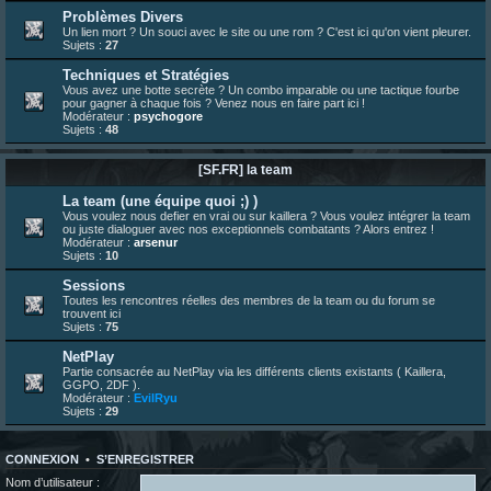
23 juin 07:30
¦
hatsumomo
:
nouvelle trad caniculaire les amis !
Problèmes Divers
Un lien mort ? Un souci avec le site ou une rom ? C'est ici qu'on vient pleurer.
23 juin 07:26
¦
hatsumomo
:
shoutbox réinitialisée
Sujets :
27
22 juin 12:27
¦
indy
:
Yo !
Techniques et Stratégies
22 juin 08:49
¦
veja
:
Yo
Vous avez une botte secrète ? Un combo imparable ou une tactique fourbe
pour gagner à chaque fois ? Venez nous en faire part ici !
Modérateur :
psychogore
Sujets :
48
[SF.FR] la team
La team (une équipe quoi ;) )
Vous voulez nous defier en vrai ou sur kaillera ? Vous voulez intégrer la team
ou juste dialoguer avec nos exceptionnels combatants ? Alors entrez !
Modérateur :
arsenur
Sujets :
10
Sessions
Toutes les rencontres réelles des membres de la team ou du forum se
trouvent ici
Sujets :
75
NetPlay
Partie consacrée au NetPlay via les différents clients existants ( Kaillera,
GGPO, 2DF ).
Modérateur :
EvilRyu
Sujets :
29
CONNEXION
•
S’ENREGISTRER
Nom d’utilisateur :