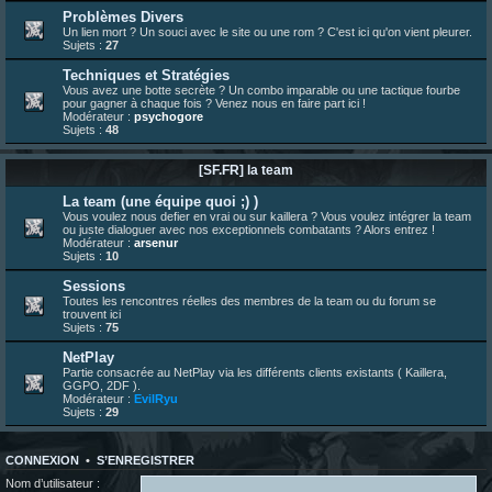
bonjour les amis, je viens de poster ma 1e review de figurine !
Problèmes Divers
Un lien mort ? Un souci avec le site ou une rom ? C'est ici qu'on vient pleurer.
23 juin 10:36
¦
indy
:
une très chouette SFFR shoutbox !
Sujets :
27
23 juin 07:30
¦
hatsumomo
:
nouvelle trad caniculaire les amis !
Techniques et Stratégies
23 juin 07:26
¦
hatsumomo
:
shoutbox réinitialisée
Vous avez une botte secrète ? Un combo imparable ou une tactique fourbe
pour gagner à chaque fois ? Venez nous en faire part ici !
22 juin 12:27
¦
indy
:
Yo !
Modérateur :
psychogore
Sujets :
48
22 juin 08:49
¦
veja
:
Yo
[SF.FR] la team
La team (une équipe quoi ;) )
Vous voulez nous defier en vrai ou sur kaillera ? Vous voulez intégrer la team
ou juste dialoguer avec nos exceptionnels combatants ? Alors entrez !
Modérateur :
arsenur
Sujets :
10
Sessions
Toutes les rencontres réelles des membres de la team ou du forum se
trouvent ici
Sujets :
75
NetPlay
Partie consacrée au NetPlay via les différents clients existants ( Kaillera,
GGPO, 2DF ).
Modérateur :
EvilRyu
Sujets :
29
CONNEXION
•
S’ENREGISTRER
Nom d’utilisateur :