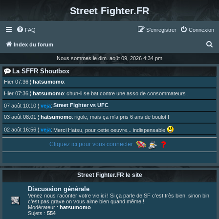
Street Fighter.FR
FAQ
S’enregistrer
Connexion
R
Index du forum
e
Nous sommes le dim. août 09, 2026 4:34 pm
c
La SFFR Shoutbox
h
Hier 07:36
¦
hatsumomo
:
e
Hier 07:36
¦
hatsumomo
:
chun-li se bat contre une asso de consommateurs ,
r
Street Fighter vs UFC
07 août 10:10
¦
veja
:
c
03 août 08:01
¦
hatsumomo
:
rigole, mais ça m'a pris 6 ans de boulot !
h
02 août 16:56
¦
veja
:
Merci Hatsu, pour cette oeuvre... indispensable
e
01 août 08:08
¦
hatsumomo
:
Cliquez ici pour vous connecter
Vous y trouverez du sesque, de l'humour, du sesque, des combats et plein de lore SF !
r
https://archiveofourown.org/works/74744 ... /195226046
01 août 08:08
¦
hatsumomo
:
01 août 08:08
¦
hatsumomo
:
Street Fighter.FR le site
Aujourd'hui, c'est le yaoi day. Pour la peine je reposte ma dernière fic.
30 juil. 07:22
¦
hatsumomo
:
Discussion générale
Un futur indispensable :
https://x.com/preterniadotcom/status/20 ... 8820352079
Venez nous raconter votre vie ici ! Si ça parle de SF c'est très bien, sinon bin
c'est pas grave on vous aime bien quand même !
26 juil. 22:09
¦
hatsumomo
:
bio de Alex en ligne les gens !
Modérateur :
hatsumomo
Sujets :
554
13 juil. 09:53
¦
hatsumomo
: