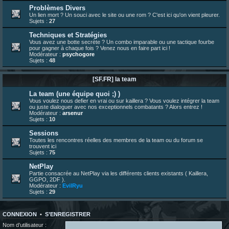
23 juin 07:26
¦
hatsumomo
:
shoutbox réinitialisée
Problèmes Divers
Un lien mort ? Un souci avec le site ou une rom ? C'est ici qu'on vient pleurer.
22 juin 12:27
¦
indy
:
Yo !
Sujets :
27
22 juin 08:49
¦
veja
:
Yo
Techniques et Stratégies
Vous avez une botte secrète ? Un combo imparable ou une tactique fourbe
pour gagner à chaque fois ? Venez nous en faire part ici !
Modérateur :
psychogore
Sujets :
48
[SF.FR] la team
La team (une équipe quoi ;) )
Vous voulez nous defier en vrai ou sur kaillera ? Vous voulez intégrer la team
ou juste dialoguer avec nos exceptionnels combatants ? Alors entrez !
Modérateur :
arsenur
Sujets :
10
Sessions
Toutes les rencontres réelles des membres de la team ou du forum se
trouvent ici
Sujets :
75
NetPlay
Partie consacrée au NetPlay via les différents clients existants ( Kaillera,
GGPO, 2DF ).
Modérateur :
EvilRyu
Sujets :
29
CONNEXION
•
S’ENREGISTRER
Nom d’utilisateur :