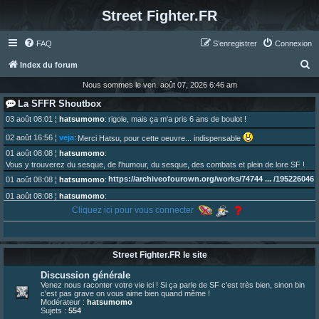
Street Fighter.FR
FAQ
S’enregistrer
Connexion
R
Index du forum
e
Nous sommes le ven. août 07, 2026 6:46 am
c
La SFFR Shoutbox
h
03 août 08:01
¦
hatsumomo
:
rigole, mais ça m'a pris 6 ans de boulot !
e
02 août 16:56
¦
veja
:
Merci Hatsu, pour cette oeuvre... indispensable
r
01 août 08:08
¦
hatsumomo
:
Vous y trouverez du sesque, de l'humour, du sesque, des combats et plein de lore SF !
c
https://archiveofourown.org/works/74744 ... /195226046
01 août 08:08
¦
hatsumomo
:
h
01 août 08:08
¦
hatsumomo
:
e
Aujourd'hui, c'est le yaoi day. Pour la peine je reposte ma dernière fic.
Cliquez ici pour vous connecter
r
30 juil. 07:22
¦
hatsumomo
:
Un futur indispensable :
https://x.com/preterniadotcom/status/20 ... 8820352079
26 juil. 22:09
¦
hatsumomo
:
bio de Alex en ligne les gens !
Street Fighter.FR le site
13 juil. 09:53
¦
hatsumomo
:
Discussion générale
bonjour les amis, je viens de poster ma 1e review de figurine !
Venez nous raconter votre vie ici ! Si ça parle de SF c'est très bien, sinon bin
23 juin 10:36
¦
indy
:
une très chouette SFFR shoutbox !
c'est pas grave on vous aime bien quand même !
Modérateur :
hatsumomo
23 juin 07:30
¦
hatsumomo
:
nouvelle trad caniculaire les amis !
Sujets :
554