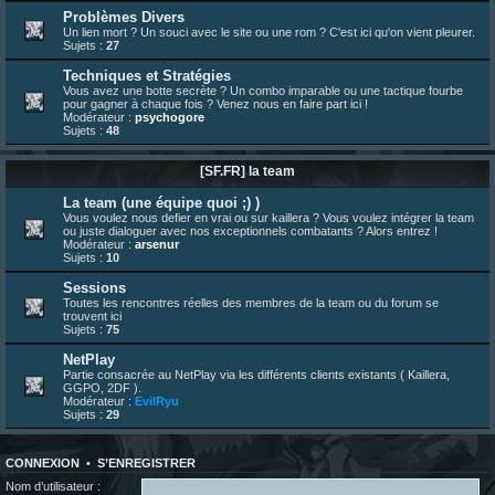
23 juin 07:26
¦
hatsumomo
:
shoutbox réinitialisée
Problèmes Divers
Un lien mort ? Un souci avec le site ou une rom ? C'est ici qu'on vient pleurer.
22 juin 12:27
¦
indy
:
Yo !
Sujets :
27
22 juin 08:49
¦
veja
:
Yo
Techniques et Stratégies
Vous avez une botte secrète ? Un combo imparable ou une tactique fourbe
pour gagner à chaque fois ? Venez nous en faire part ici !
Modérateur :
psychogore
Sujets :
48
[SF.FR] la team
La team (une équipe quoi ;) )
Vous voulez nous defier en vrai ou sur kaillera ? Vous voulez intégrer la team
ou juste dialoguer avec nos exceptionnels combatants ? Alors entrez !
Modérateur :
arsenur
Sujets :
10
Sessions
Toutes les rencontres réelles des membres de la team ou du forum se
trouvent ici
Sujets :
75
NetPlay
Partie consacrée au NetPlay via les différents clients existants ( Kaillera,
GGPO, 2DF ).
Modérateur :
EvilRyu
Sujets :
29
CONNEXION
•
S’ENREGISTRER
Nom d’utilisateur :