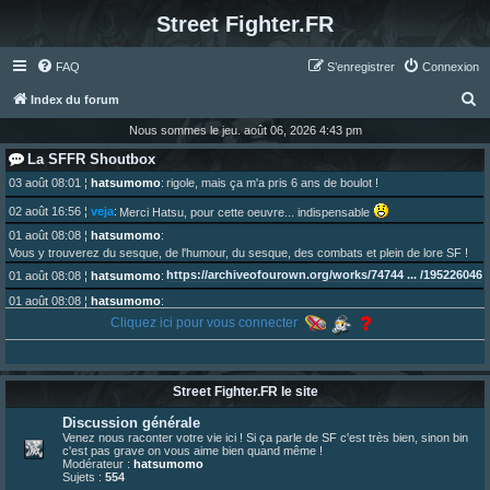
Street Fighter.FR
FAQ
S’enregistrer
Connexion
R
Index du forum
e
Nous sommes le jeu. août 06, 2026 4:43 pm
c
La SFFR Shoutbox
h
03 août 08:01
¦
hatsumomo
:
rigole, mais ça m'a pris 6 ans de boulot !
e
02 août 16:56
¦
veja
:
Merci Hatsu, pour cette oeuvre... indispensable
r
01 août 08:08
¦
hatsumomo
:
Vous y trouverez du sesque, de l'humour, du sesque, des combats et plein de lore SF !
c
https://archiveofourown.org/works/74744 ... /195226046
01 août 08:08
¦
hatsumomo
:
h
01 août 08:08
¦
hatsumomo
:
e
Aujourd'hui, c'est le yaoi day. Pour la peine je reposte ma dernière fic.
Cliquez ici pour vous connecter
r
30 juil. 07:22
¦
hatsumomo
:
Un futur indispensable :
https://x.com/preterniadotcom/status/20 ... 8820352079
26 juil. 22:09
¦
hatsumomo
:
bio de Alex en ligne les gens !
Street Fighter.FR le site
13 juil. 09:53
¦
hatsumomo
:
Discussion générale
bonjour les amis, je viens de poster ma 1e review de figurine !
Venez nous raconter votre vie ici ! Si ça parle de SF c'est très bien, sinon bin
23 juin 10:36
¦
indy
:
une très chouette SFFR shoutbox !
c'est pas grave on vous aime bien quand même !
Modérateur :
hatsumomo
23 juin 07:30
¦
hatsumomo
:
nouvelle trad caniculaire les amis !
Sujets :
554