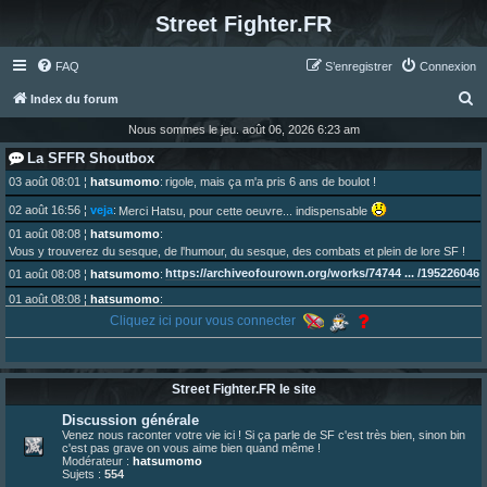
Street Fighter.FR
FAQ
S’enregistrer
Connexion
R
Index du forum
e
Nous sommes le jeu. août 06, 2026 6:23 am
c
La SFFR Shoutbox
h
03 août 08:01
¦
hatsumomo
:
rigole, mais ça m'a pris 6 ans de boulot !
e
02 août 16:56
¦
veja
:
Merci Hatsu, pour cette oeuvre... indispensable
r
01 août 08:08
¦
hatsumomo
:
Vous y trouverez du sesque, de l'humour, du sesque, des combats et plein de lore SF !
c
https://archiveofourown.org/works/74744 ... /195226046
01 août 08:08
¦
hatsumomo
:
h
01 août 08:08
¦
hatsumomo
:
e
Aujourd'hui, c'est le yaoi day. Pour la peine je reposte ma dernière fic.
Cliquez ici pour vous connecter
r
30 juil. 07:22
¦
hatsumomo
:
Un futur indispensable :
https://x.com/preterniadotcom/status/20 ... 8820352079
26 juil. 22:09
¦
hatsumomo
:
bio de Alex en ligne les gens !
Street Fighter.FR le site
13 juil. 09:53
¦
hatsumomo
:
Discussion générale
bonjour les amis, je viens de poster ma 1e review de figurine !
Venez nous raconter votre vie ici ! Si ça parle de SF c'est très bien, sinon bin
23 juin 10:36
¦
indy
:
une très chouette SFFR shoutbox !
c'est pas grave on vous aime bien quand même !
Modérateur :
hatsumomo
23 juin 07:30
¦
hatsumomo
:
nouvelle trad caniculaire les amis !
Sujets :
554