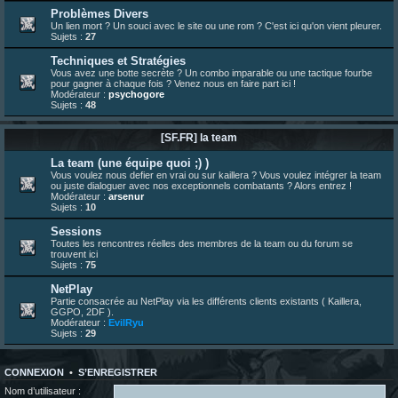
23 juin 07:26
¦
hatsumomo
:
shoutbox réinitialisée
Problèmes Divers
Un lien mort ? Un souci avec le site ou une rom ? C'est ici qu'on vient pleurer.
22 juin 12:27
¦
indy
:
Yo !
Sujets :
27
22 juin 08:49
¦
veja
:
Yo
Techniques et Stratégies
Vous avez une botte secrète ? Un combo imparable ou une tactique fourbe
pour gagner à chaque fois ? Venez nous en faire part ici !
Modérateur :
psychogore
Sujets :
48
[SF.FR] la team
La team (une équipe quoi ;) )
Vous voulez nous defier en vrai ou sur kaillera ? Vous voulez intégrer la team
ou juste dialoguer avec nos exceptionnels combatants ? Alors entrez !
Modérateur :
arsenur
Sujets :
10
Sessions
Toutes les rencontres réelles des membres de la team ou du forum se
trouvent ici
Sujets :
75
NetPlay
Partie consacrée au NetPlay via les différents clients existants ( Kaillera,
GGPO, 2DF ).
Modérateur :
EvilRyu
Sujets :
29
CONNEXION
•
S’ENREGISTRER
Nom d’utilisateur :