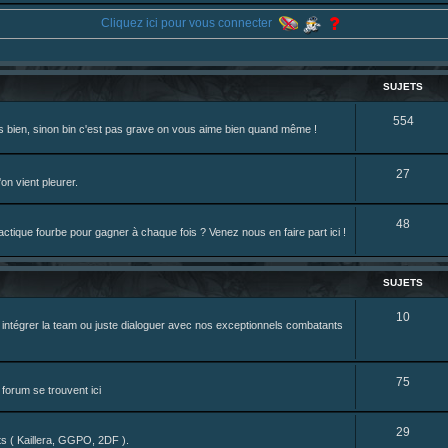
ne je reposte ma dernière fic.
Cliquez ici pour vous connecter
eterniadotcom/status/20 ... 8820352079
review de figurine !
SUJETS
S
554
rès bien, sinon bin c'est pas grave on vous aime bien quand même !
u
j
S
27
on vient pleurer.
e
u
S
48
t
j
tique fourbe pour gagner à chaque fois ? Venez nous en faire part ici !
u
s
e
j
t
SUJETS
e
s
S
10
z intégrer la team ou juste dialoguer avec nos exceptionnels combatants
t
u
s
j
S
75
forum se trouvent ici
e
u
t
S
29
j
nts ( Kaillera, GGPO, 2DF ).
s