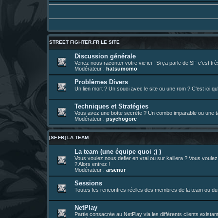
01 août 08:08
¦
hatsumomo
:
Aujourd'hui, c'est le yaoi day. Pour la pei
Un futur indispensable :
https://x.com/pr
30 juil. 07:22
¦
hatsumomo
:
26 juil. 22:09
¦
hatsumomo
:
bio de Alex en ligne les gens !
13 juil. 09:53
¦
hatsumomo
:
bonjour les amis, je viens de poster ma 1e 
STREET FIGHTER.FR LE SITE
23 juin 10:36
¦
indy
:
une très chouette SFFR shoutbox !
Discussion générale
Venez nous raconter votre vie ici ! Si ça parle de SF c'est t
23 juin 07:30
¦
hatsumomo
:
nouvelle trad caniculaire les amis !
Modérateur :
hatsumomo
23 juin 07:26
¦
hatsumomo
:
shoutbox réinitialisée
Problèmes Divers
Un lien mort ? Un souci avec le site ou une rom ? C'est ici qu'
22 juin 12:27
¦
indy
:
Yo !
22 juin 08:49
¦
veja
:
Yo
Techniques et Stratégies
Vous avez une botte secrète ? Un combo imparable ou une tac
Modérateur :
psychogore
[SF.FR] LA TEAM
La team (une équipe quoi ;) )
Vous voulez nous defier en vrai ou sur kaillera ? Vous voule
? Alors entrez !
Modérateur :
arsenur
Sessions
Toutes les rencontres réelles des membres de la team ou du 
NetPlay
Partie consacrée au NetPlay via les différents clients exista