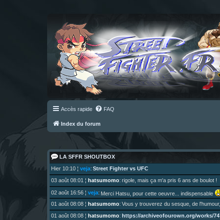
Accès rapide
FAQ
Index du forum
LA SFFR SHOUTBOX
Street Fighter vs UFC
Hier 10:10
¦
veja
:
03 août 08:01
¦
hatsumomo
:
rigole, mais ça m'a pris 6 ans de boulot !
02 août 16:56
¦
veja
:
Merci Hatsu, pour cette oeuvre... indispensable
01 août 08:08
¦
hatsumomo
:
Vous y trouverez du sesque, de l'humour,
https://archiveofourown.org/works/747
01 août 08:08
¦
hatsumomo
: