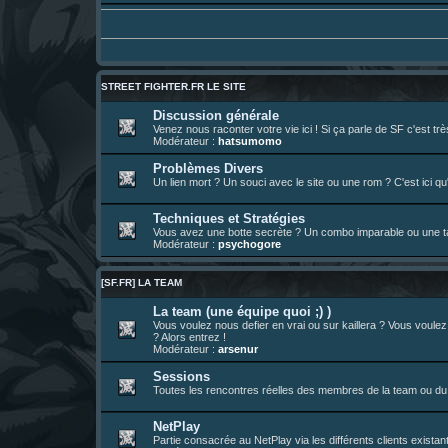
Un futur indispensable :
https://x.com/pr
30 juil. 07:22
¦
hatsumomo
:
26 juil. 22:09
¦
hatsumomo
:
bio de Alex en ligne les gens !
13 juil. 09:53
¦
hatsumomo
:
bonjour les amis, je viens de poster ma 1e 
23 juin 10:36
¦
indy
:
une très chouette SFFR shoutbox !
STREET FIGHTER.FR LE SITE
23 juin 07:30
¦
hatsumomo
:
nouvelle trad caniculaire les amis !
Discussion générale
Venez nous raconter votre vie ici ! Si ça parle de SF c'est t
23 juin 07:26
¦
hatsumomo
:
shoutbox réinitialisée
Modérateur :
hatsumomo
22 juin 12:27
¦
indy
:
Yo !
Problèmes Divers
Un lien mort ? Un souci avec le site ou une rom ? C'est ici qu'
22 juin 08:49
¦
veja
:
Yo
Techniques et Stratégies
Vous avez une botte secrète ? Un combo imparable ou une tac
Modérateur :
psychogore
[SF.FR] LA TEAM
La team (une équipe quoi ;) )
Vous voulez nous defier en vrai ou sur kaillera ? Vous voule
? Alors entrez !
Modérateur :
arsenur
Sessions
Toutes les rencontres réelles des membres de la team ou du 
NetPlay
Partie consacrée au NetPlay via les différents clients exista