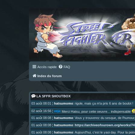
Accès rapide
FAQ
Index du forum
LA SFFR SHOUTBOX
03 août 08:01
¦
hatsumomo
:
rigole, mais ça m'a pris 6 ans de boulot !
02 août 16:56
¦
veja
:
Merci Hatsu, pour cette oeuvre... indispensable
01 août 08:08
¦
hatsumomo
:
Vous y trouverez du sesque, de l'humour,
https://archiveofourown.org/works/747
01 août 08:08
¦
hatsumomo
:
01 août 08:08
¦
hatsumomo
:
Aujourd'hui, c'est le yaoi day. Pour la pei