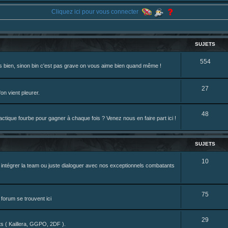
eterniadotcom/status/20 ... 8820352079
Cliquez ici pour vous connecter
review de figurine !
SUJETS
S
554
rès bien, sinon bin c'est pas grave on vous aime bien quand même !
u
j
S
27
on vient pleurer.
e
u
S
48
t
j
tique fourbe pour gagner à chaque fois ? Venez nous en faire part ici !
u
s
e
j
t
SUJETS
e
s
S
10
z intégrer la team ou juste dialoguer avec nos exceptionnels combatants
t
u
s
j
S
75
forum se trouvent ici
e
u
t
S
29
j
nts ( Kaillera, GGPO, 2DF ).
s