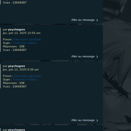
Vues :
13649387
Aller au message
par
psychogore
jeu. juin 12, 2025 10:54 am
Forum :
Discussion générale
Sujet :
Traduction maison
Réponses :
338
Vues :
13649387
Aller au message
par
psychogore
jeu. juin 12, 2025 9:39 am
Forum :
Discussion générale
Sujet :
Traduction maison
Réponses :
338
Vues :
13649387
Aller au message
par
psychogore