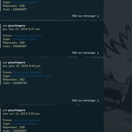
Sujet :
Traduction maison
Réponses :
338
Vues :
13649387
Aller au message
par
psychogore
jeu. févr. 22, 2024 9:47 am
Forum :
Discussion générale
Sujet :
Traduction maison
Réponses :
338
Vues :
13649387
Aller au message
par
psychogore
lun. janv. 22, 2024 8:42 pm
Forum :
Discussion générale
Sujet :
Bienvenue! Présentez-vous
Réponses :
282
Vues :
13369725
Aller au message
par
psychogore
mer. oct. 11, 2023 5:02 pm
Forum :
Discussion générale
Sujet :
Traduction maison
Réponses :
338
Vues :
13649387