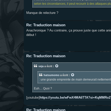
selon les circonstances, il peut recourir à des attaques pl
Manque de relecture ?
Re: Traduction maison
Anachronique ? Au contraire, ça prouve juste que cette anima
début !
Re: Traduction maison
veja
a écrit :
hatsumomo
a écrit :
: une grande empreinte de main demeurait nettement v
Euh.... Quoi ?
[youtube]
https://youtu.be/wFwX4MA6TTA?si=KqMMRo
Re: Traduction maison