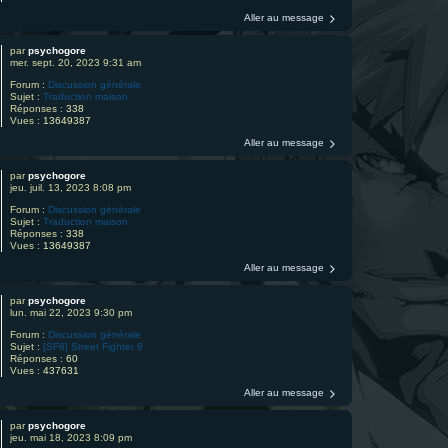
Aller au message
par
psychogore
mer. sept. 20, 2023 9:31 am
Forum :
Discussion générale
Sujet :
Traduction maison
Réponses :
338
Vues :
13649387
Aller au message
par
psychogore
jeu. juil. 13, 2023 8:08 pm
Forum :
Discussion générale
Sujet :
Traduction maison
Réponses :
338
Vues :
13649387
Aller au message
par
psychogore
lun. mai 22, 2023 9:30 pm
Forum :
Discussion générale
Sujet :
[SF6] Street Fighter 6
Réponses :
60
Vues :
437631
Aller au message
par
psychogore
jeu. mai 18, 2023 8:09 pm