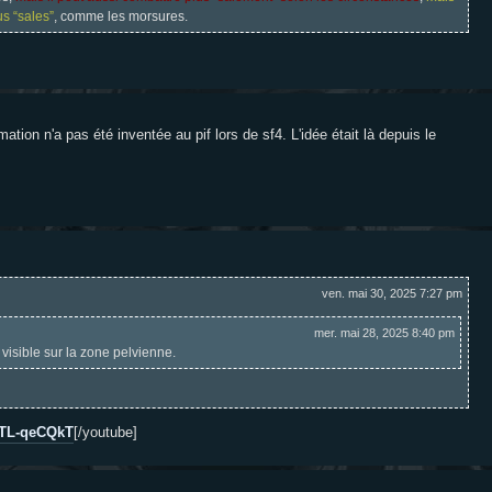
us “sales”
, comme les morsures.
tion n'a pas été inventée au pif lors de sf4. L'idée était là depuis le
ven. mai 30, 2025 7:27 pm
mer. mai 28, 2025 8:40 pm
isible sur la zone pelvienne.
2TL-qeCQkT
[/youtube]