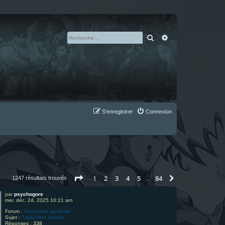
Rechercher
Recherche avan
S’enregistrer
Connexion
Page
1
sur
84
1
2
3
4
5
84
Suivante
1247 résultats trouvés
…
par
psychogore
mer. déc. 24, 2025 10:21 am
Forum :
Discussion générale
Sujet :
Traduction maison
Réponses :
338