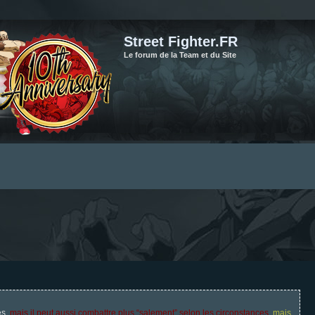
Street Fighter.FR
Le forum de la Team et du Site
es,
mais il peut aussi combattre plus “salement” selon les circonstances
,
mais