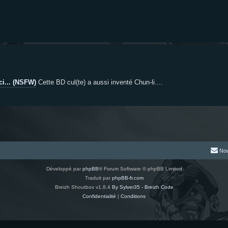
ci... (NSFW)
Cette BD cul(te) a aussi inventé Chun-li....
Nou
Développé par
phpBB
® Forum Software © phpBB Limited
Traduit par
phpBB-fr.com
Breizh Shoutbox v1.8.4
By Sylver35 - Breizh Code
Confidentialité
|
Conditions