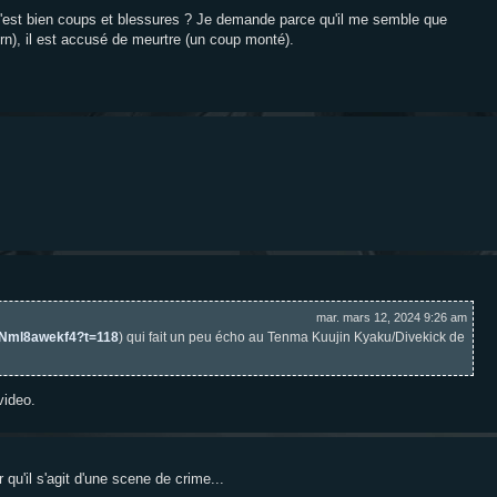
c'est bien coups et blessures ? Je demande parce qu'il me semble que
rn), il est accusé de meurtre (un coup monté).
mar. mars 12, 2024 9:26 am
/hNml8awekf4?t=118
) qui fait un peu écho au Tenma Kuujin Kyaku/Divekick de
video.
qu'il s'agit d'une scene de crime...