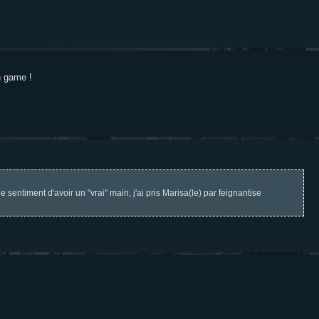
in game !
 sentiment d'avoir un "vrai" main, j'ai pris Marisa(le) par feignantise