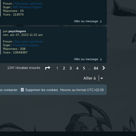
Forum :
Discussion générale
Sujet :
RIP Resident Fighter
Réponses :
10
Vues :
113074
Aller au message
par
psychogore
ven. avr. 07, 2023 11:22 am
Forum :
Discussion générale
Sujet :
Traduction maison
Réponses :
338
Vues :
13649387
Aller au message
Page
1
sur
84
1
2
3
4
5
84
Suivante
1247 résultats trouvés
…
Aller à
s contacter
Supprimer les cookies
Heures au format
UTC+02:00