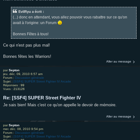
EvilRyu a écrit :
(...) donc en attendant, vous allez pouvoir vous rabattre sur ce qu'on
avait à l'origine: un Forum
Bonnes Fêtes à tous!
Ce qui n'est pas plus mal!
Bonnes fêtes les Warriors!
Aller au message
par
Septon
jeu. déc. 09, 2010 6:57 am
Forum :
Discussion générale
Sujet :
[SSF4] SUPER Street Fighter IV Arcade
Réponses :
99
Vues :
213126
Re: [SSF4] SUPER Street Fighter IV
Je sais bien! Mais c'est ce qu'on appelle le devoir de mémoire.
Aller au message
par
Septon
mer. déc. 08, 2010 9:54 pm
Forum :
Discussion générale
Sujet :
[SSF4] SUPER Street Fighter IV Arcade