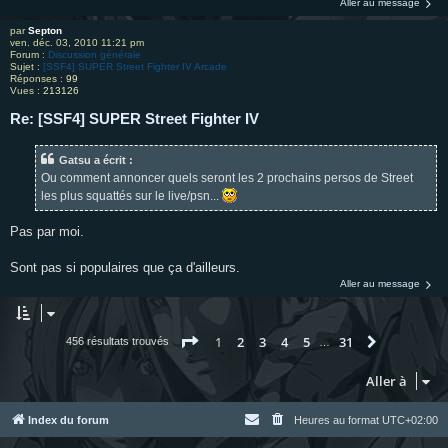
Aller au message
par
Septon
ven. déc. 03, 2010 11:21 pm
Forum :
Discussion générale
Sujet :
[SSF4] SUPER Street Fighter IV Arcade
Réponses :
99
Vues :
213126
Re: [SSF4] SUPER Street Fighter IV
Gatsu a écrit :
Ou comment annoncer quels seront les 2 prochains persos de Street
les plus squattés sur le live/psn...
Pas par moi.
Sont pas si populaires que ça d'ailleurs.
Aller au message
Page
1
sur
31
1
2
3
4
5
31
Suivante
456 résultats trouvés
…
Aller à
Index du forum
Heures au format
UTC+02:00