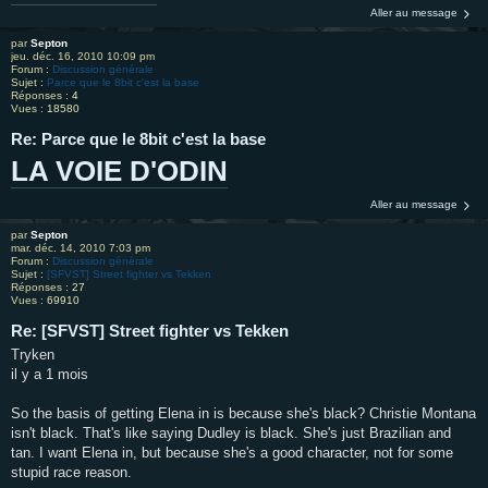
Aller au message
par
Septon
jeu. déc. 16, 2010 10:09 pm
Forum :
Discussion générale
Sujet :
Parce que le 8bit c'est la base
Réponses :
4
Vues :
18580
Re: Parce que le 8bit c'est la base
LA VOIE D'ODIN
Aller au message
par
Septon
mar. déc. 14, 2010 7:03 pm
Forum :
Discussion générale
Sujet :
[SFVST] Street fighter vs Tekken
Réponses :
27
Vues :
69910
Re: [SFVST] Street fighter vs Tekken
Tryken
il y a 1 mois
So the basis of getting Elena in is because she's black? Christie Montana
isn't black. That's like saying Dudley is black. She's just Brazilian and
tan. I want Elena in, but because she's a good character, not for some
stupid race reason.