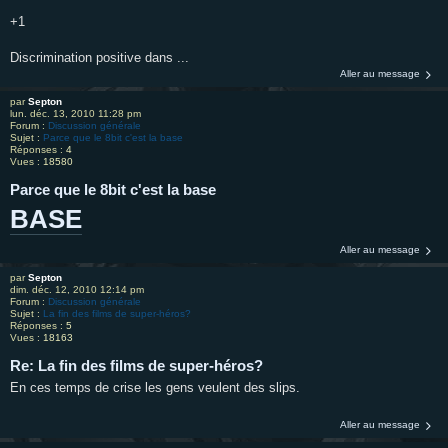
+1
Discrimination positive dans ...
Aller au message
par
Septon
lun. déc. 13, 2010 11:28 pm
Forum :
Discussion générale
Sujet :
Parce que le 8bit c'est la base
Réponses :
4
Vues :
18580
Parce que le 8bit c'est la base
BASE
Aller au message
par
Septon
dim. déc. 12, 2010 12:14 pm
Forum :
Discussion générale
Sujet :
La fin des films de super-héros?
Réponses :
5
Vues :
18163
Re: La fin des films de super-héros?
En ces temps de crise les gens veulent des slips.
Aller au message