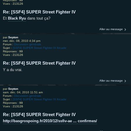
Réponses :
99
Vues :
213126
Re: [SSF4] SUPER Street Fighter IV
Et
Black Ryu
dans tout ça?
Aller au message
par
Septon
mer. déc. 08, 2010 4:34 pm
Forum :
Discussion générale
Sujet :
[SSF4] SUPER Street Fighter IV Arcade
Réponses :
99
Vues :
213126
Re: [SSF4] SUPER Street Fighter IV
Y a du vrai.
Aller au message
par
Septon
sam. déc. 04, 2010 11:51 am
Forum :
Discussion générale
Sujet :
[SSF4] SUPER Street Fighter IV Arcade
Réponses :
99
Vues :
213126
Re: [SSF4] SUPER Street Fighter IV
http://basgrospoing.fr/2010/12/ssfiv-ae ... confirmes/