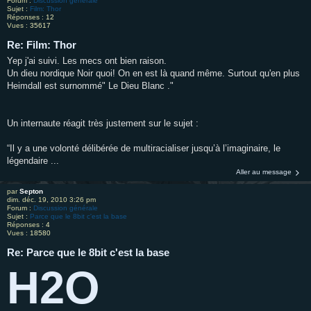
Forum :
Discussion générale
Sujet :
Film: Thor
Réponses :
12
Vues :
35617
Re: Film: Thor
Yep j'ai suivi. Les mecs ont bien raison.
Un dieu nordique Noir quoi! On en est là quand même. Surtout qu'en plus
Heimdall est surnommé" Le Dieu Blanc ."
Un internaute réagit très justement sur le sujet :
“Il y a une volonté délibérée de multiracialiser jusqu’à l’imaginaire, le
légendaire ...
Aller au message
par
Septon
dim. déc. 19, 2010 3:26 pm
Forum :
Discussion générale
Sujet :
Parce que le 8bit c'est la base
Réponses :
4
Vues :
18580
Re: Parce que le 8bit c'est la base
H2O