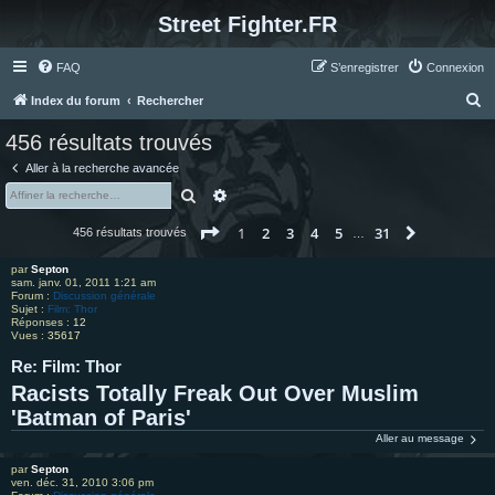
Street Fighter.FR
FAQ
S’enregistrer
Connexion
R
Index du forum
Rechercher
e
456 résultats trouvés
c
Aller à la recherche avancée
h
Rechercher
Recherche avancée
e
Page
1
sur
31
1
2
3
4
5
31
Suivante
456 résultats trouvés
r
…
c
par
Septon
sam. janv. 01, 2011 1:21 am
h
Forum :
Discussion générale
Sujet :
Film: Thor
e
Réponses :
12
Vues :
35617
r
Re: Film: Thor
Racists Totally Freak Out Over Muslim
'Batman of Paris'
Aller au message
par
Septon
ven. déc. 31, 2010 3:06 pm