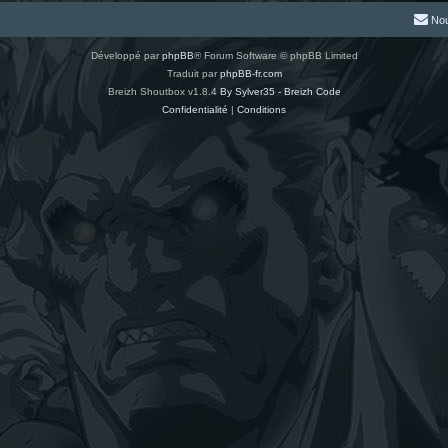
Nou
Développé par
phpBB
® Forum Software © phpBB Limited
Traduit par
phpBB-fr.com
Breizh Shoutbox v1.8.4
By Sylver35 - Breizh Code
Confidentialité
|
Conditions