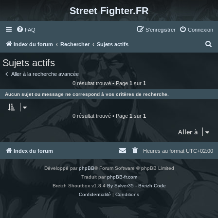
Street Fighter.FR
FAQ
S’enregistrer
Connexion
R
Index du forum
Rechercher
Sujets actifs
e
Sujets actifs
c
Aller à la recherche avancée
h
0 résultat trouvé • Page
1
sur
1
e
Aucun sujet ou message ne correspond à vos critères de recherche.
r
c
0 résultat trouvé • Page
1
sur
1
h
Aller à
e
r
Index du forum
Heures au format
UTC+02:00
Développé par
phpBB
® Forum Software © phpBB Limited
Traduit par
phpBB-fr.com
Breizh Shoutbox v1.8.4
By Sylver35 - Breizh Code
Confidentialité
|
Conditions