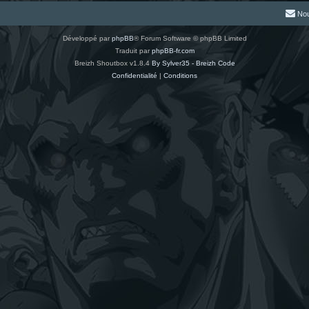
Nou
Développé par
phpBB
® Forum Software © phpBB Limited
Traduit par
phpBB-fr.com
Breizh Shoutbox v1.8.4
By Sylver35 - Breizh Code
Confidentialité
|
Conditions