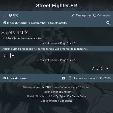
Street Fighter.FR
FAQ
S’enregistrer
Connexion
R
Index du forum
Rechercher
Sujets actifs
e
Sujets actifs
c
Aller à la recherche avancée
h
0 résultat trouvé • Page
1
sur
1
e
Aucun sujet ou message ne correspond à vos critères de recherche.
r
c
0 résultat trouvé • Page
1
sur
1
h
Aller à
e
r
Index du forum
Heures au format
UTC+02:00
Développé par
phpBB
® Forum Software © phpBB Limited
Traduit par
phpBB-fr.com
Breizh Shoutbox v1.8.4
By Sylver35 - Breizh Code
Confidentialité
|
Conditions