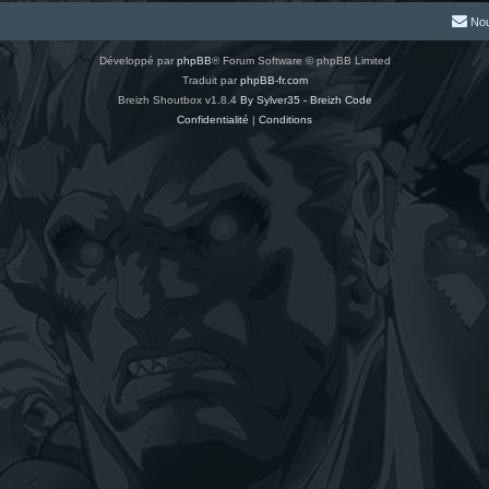
Nou
Développé par
phpBB
® Forum Software © phpBB Limited
Traduit par
phpBB-fr.com
Breizh Shoutbox v1.8.4
By Sylver35 - Breizh Code
Confidentialité
|
Conditions