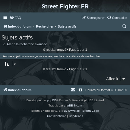
Street Fighter.FR
FAQ
S’enregistrer
Connexion
R
Index du forum
Rechercher
Sujets actifs
e
Sujets actifs
c
Aller à la recherche avancée
h
0 résultat trouvé • Page
1
sur
1
e
Aucun sujet ou message ne correspond à vos critères de recherche.
r
c
0 résultat trouvé • Page
1
sur
1
h
Aller à
e
r
Index du forum
Heures au format
UTC+02:00
Développé par
phpBB
® Forum Software © phpBB Limited
Traduit par
phpBB-fr.com
Breizh Shoutbox v1.8.4
By Sylver35 - Breizh Code
Confidentialité
|
Conditions