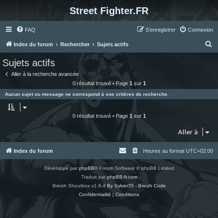
Street Fighter.FR
FAQ
S’enregistrer
Connexion
R
Index du forum
Rechercher
Sujets actifs
e
Sujets actifs
c
Aller à la recherche avancée
h
0 résultat trouvé • Page
1
sur
1
e
Aucun sujet ou message ne correspond à vos critères de recherche.
r
c
0 résultat trouvé • Page
1
sur
1
h
Aller à
e
r
Index du forum
Heures au format
UTC+02:00
Développé par
phpBB
® Forum Software © phpBB Limited
Traduit par
phpBB-fr.com
Breizh Shoutbox v1.8.4
By Sylver35 - Breizh Code
Confidentialité
|
Conditions