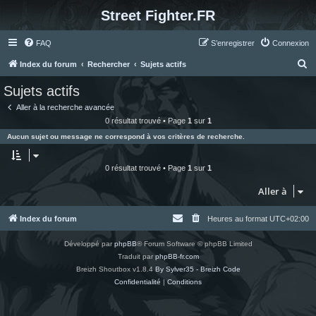
Street Fighter.FR
FAQ
S’enregistrer
Connexion
R
Index du forum
Rechercher
Sujets actifs
e
Sujets actifs
c
Aller à la recherche avancée
h
0 résultat trouvé • Page
1
sur
1
e
Aucun sujet ou message ne correspond à vos critères de recherche.
r
c
0 résultat trouvé • Page
1
sur
1
h
Aller à
e
r
Index du forum
Heures au format
UTC+02:00
Développé par
phpBB
® Forum Software © phpBB Limited
Traduit par
phpBB-fr.com
Breizh Shoutbox v1.8.4
By Sylver35 - Breizh Code
Confidentialité
|
Conditions