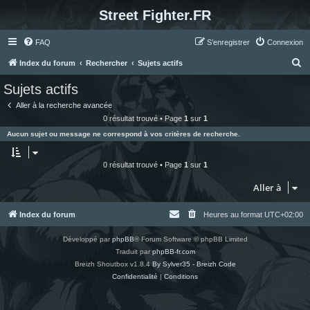
Street Fighter.FR
FAQ
S’enregistrer
Connexion
R
Index du forum
Rechercher
Sujets actifs
e
Sujets actifs
c
Aller à la recherche avancée
h
0 résultat trouvé • Page
1
sur
1
e
Aucun sujet ou message ne correspond à vos critères de recherche.
r
c
0 résultat trouvé • Page
1
sur
1
h
Aller à
e
r
Index du forum
Heures au format
UTC+02:00
Développé par
phpBB
® Forum Software © phpBB Limited
Traduit par
phpBB-fr.com
Breizh Shoutbox v1.8.4
By Sylver35 - Breizh Code
Confidentialité
|
Conditions