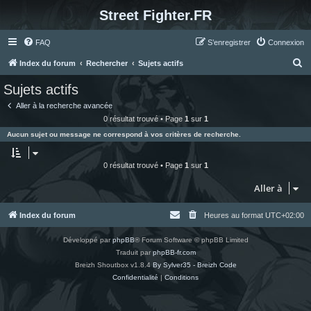
Street Fighter.FR
FAQ
S’enregistrer
Connexion
R
Index du forum
Rechercher
Sujets actifs
e
Sujets actifs
c
Aller à la recherche avancée
h
0 résultat trouvé • Page
1
sur
1
e
Aucun sujet ou message ne correspond à vos critères de recherche.
r
c
0 résultat trouvé • Page
1
sur
1
h
Aller à
e
r
Index du forum
Heures au format
UTC+02:00
Développé par
phpBB
® Forum Software © phpBB Limited
Traduit par
phpBB-fr.com
Breizh Shoutbox v1.8.4
By Sylver35 - Breizh Code
Confidentialité
|
Conditions