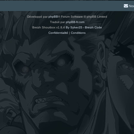
Nou
Développé par
phpBB
® Forum Software © phpBB Limited
Traduit par
phpBB-fr.com
Breizh Shoutbox v1.8.4
By Sylver35 - Breizh Code
Confidentialité
|
Conditions