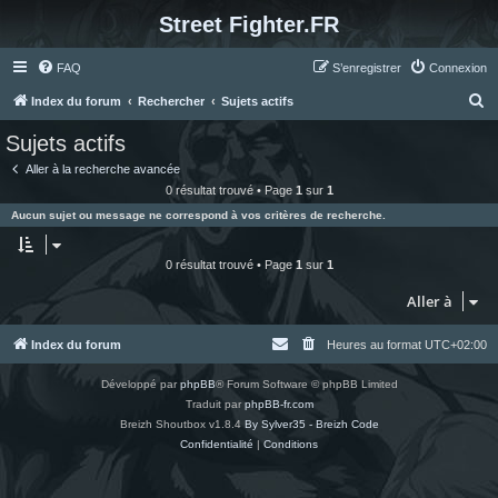
Street Fighter.FR
FAQ
S’enregistrer
Connexion
R
Index du forum
Rechercher
Sujets actifs
e
Sujets actifs
c
Aller à la recherche avancée
h
0 résultat trouvé • Page
1
sur
1
e
Aucun sujet ou message ne correspond à vos critères de recherche.
r
c
0 résultat trouvé • Page
1
sur
1
h
Aller à
e
r
Index du forum
Heures au format
UTC+02:00
Développé par
phpBB
® Forum Software © phpBB Limited
Traduit par
phpBB-fr.com
Breizh Shoutbox v1.8.4
By Sylver35 - Breizh Code
Confidentialité
|
Conditions