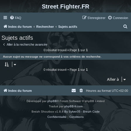
Street Fighter.FR
FAQ
S’enregistrer
Connexion
R
Index du forum
Rechercher
Sujets actifs
e
Sujets actifs
c
Aller à la recherche avancée
h
0 résultat trouvé • Page
1
sur
1
e
Aucun sujet ou message ne correspond à vos critères de recherche.
r
c
0 résultat trouvé • Page
1
sur
1
h
Aller à
e
r
Index du forum
Heures au format
UTC+02:00
Développé par
phpBB
® Forum Software © phpBB Limited
Traduit par
phpBB-fr.com
Breizh Shoutbox v1.8.4
By Sylver35 - Breizh Code
Confidentialité
|
Conditions