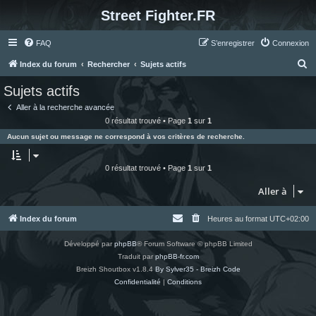
Street Fighter.FR
FAQ
S’enregistrer
Connexion
R
Index du forum
Rechercher
Sujets actifs
e
Sujets actifs
c
Aller à la recherche avancée
h
0 résultat trouvé • Page
1
sur
1
e
Aucun sujet ou message ne correspond à vos critères de recherche.
r
c
0 résultat trouvé • Page
1
sur
1
h
Aller à
e
r
Index du forum
Heures au format
UTC+02:00
Développé par
phpBB
® Forum Software © phpBB Limited
Traduit par
phpBB-fr.com
Breizh Shoutbox v1.8.4
By Sylver35 - Breizh Code
Confidentialité
|
Conditions