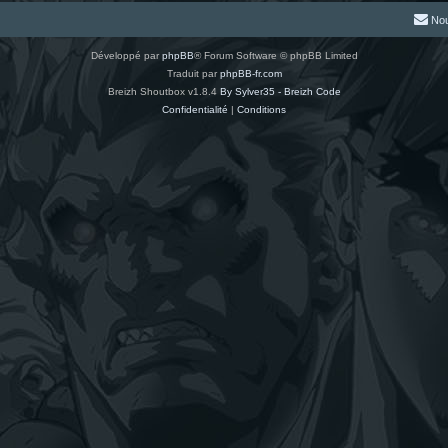
Nou
Développé par
phpBB
® Forum Software © phpBB Limited
Traduit par
phpBB-fr.com
Breizh Shoutbox v1.8.4
By Sylver35 - Breizh Code
Confidentialité
|
Conditions