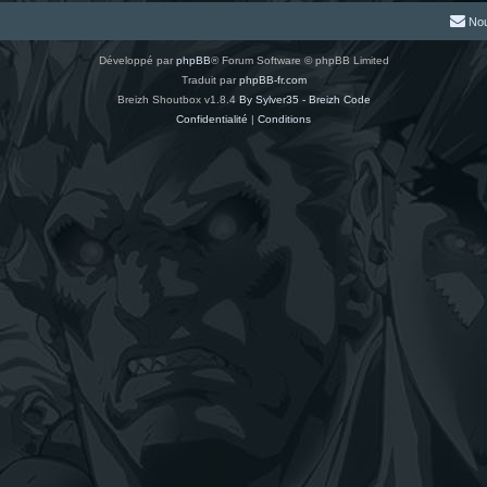
Nou
Développé par
phpBB
® Forum Software © phpBB Limited
Traduit par
phpBB-fr.com
Breizh Shoutbox v1.8.4
By Sylver35 - Breizh Code
Confidentialité
|
Conditions