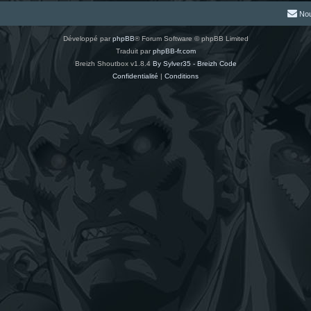
Nou
Développé par
phpBB
® Forum Software © phpBB Limited
Traduit par
phpBB-fr.com
Breizh Shoutbox v1.8.4
By Sylver35 - Breizh Code
Confidentialité
|
Conditions