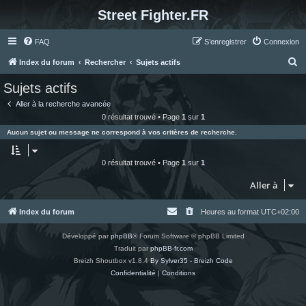
Street Fighter.FR
FAQ
S’enregistrer
Connexion
R
Index du forum
Rechercher
Sujets actifs
e
Sujets actifs
c
Aller à la recherche avancée
h
0 résultat trouvé • Page
1
sur
1
e
Aucun sujet ou message ne correspond à vos critères de recherche.
r
c
0 résultat trouvé • Page
1
sur
1
h
Aller à
e
r
Index du forum
Heures au format
UTC+02:00
Développé par
phpBB
® Forum Software © phpBB Limited
Traduit par
phpBB-fr.com
Breizh Shoutbox v1.8.4
By Sylver35 - Breizh Code
Confidentialité
|
Conditions