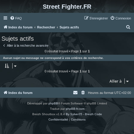
Street Fighter.FR
FAQ
S’enregistrer
Connexion
R
Index du forum
Rechercher
Sujets actifs
e
Sujets actifs
c
Aller à la recherche avancée
h
0 résultat trouvé • Page
1
sur
1
e
Aucun sujet ou message ne correspond à vos critères de recherche.
r
c
0 résultat trouvé • Page
1
sur
1
h
Aller à
e
r
Index du forum
Heures au format
UTC+02:00
Développé par
phpBB
® Forum Software © phpBB Limited
Traduit par
phpBB-fr.com
Breizh Shoutbox v1.8.4
By Sylver35 - Breizh Code
Confidentialité
|
Conditions