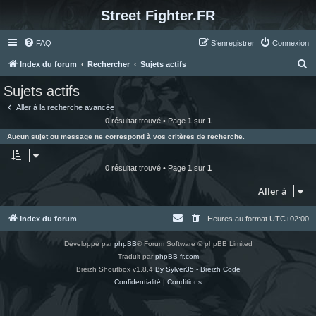
Street Fighter.FR
FAQ
S’enregistrer
Connexion
R
Index du forum
Rechercher
Sujets actifs
e
Sujets actifs
c
Aller à la recherche avancée
h
0 résultat trouvé • Page
1
sur
1
e
Aucun sujet ou message ne correspond à vos critères de recherche.
r
c
0 résultat trouvé • Page
1
sur
1
h
Aller à
e
r
Index du forum
Heures au format
UTC+02:00
Développé par
phpBB
® Forum Software © phpBB Limited
Traduit par
phpBB-fr.com
Breizh Shoutbox v1.8.4
By Sylver35 - Breizh Code
Confidentialité
|
Conditions