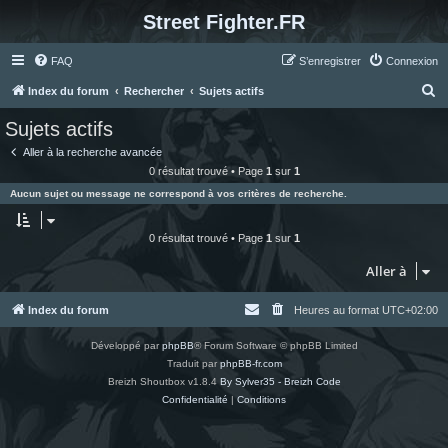
Street Fighter.FR
FAQ
S’enregistrer
Connexion
R
Index du forum
Rechercher
Sujets actifs
e
Sujets actifs
c
Aller à la recherche avancée
h
0 résultat trouvé • Page
1
sur
1
e
Aucun sujet ou message ne correspond à vos critères de recherche.
r
c
0 résultat trouvé • Page
1
sur
1
h
Aller à
e
r
Index du forum
Heures au format
UTC+02:00
Développé par
phpBB
® Forum Software © phpBB Limited
Traduit par
phpBB-fr.com
Breizh Shoutbox v1.8.4
By Sylver35 - Breizh Code
Confidentialité
|
Conditions