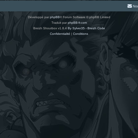
Nou
Développé par
phpBB
® Forum Software © phpBB Limited
Traduit par
phpBB-fr.com
Breizh Shoutbox v1.8.4
By Sylver35 - Breizh Code
Confidentialité
|
Conditions