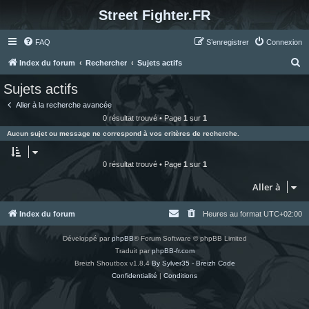
Street Fighter.FR
FAQ
S’enregistrer
Connexion
R
Index du forum
Rechercher
Sujets actifs
e
Sujets actifs
c
Aller à la recherche avancée
h
0 résultat trouvé • Page
1
sur
1
e
Aucun sujet ou message ne correspond à vos critères de recherche.
r
c
0 résultat trouvé • Page
1
sur
1
h
Aller à
e
r
Index du forum
Heures au format
UTC+02:00
Développé par
phpBB
® Forum Software © phpBB Limited
Traduit par
phpBB-fr.com
Breizh Shoutbox v1.8.4
By Sylver35 - Breizh Code
Confidentialité
|
Conditions