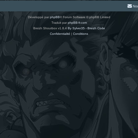
Nou
Développé par
phpBB
® Forum Software © phpBB Limited
Traduit par
phpBB-fr.com
Breizh Shoutbox v1.8.4
By Sylver35 - Breizh Code
Confidentialité
|
Conditions