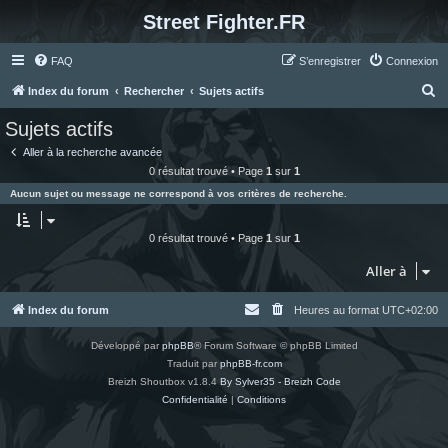
Street Fighter.FR
FAQ
S’enregistrer
Connexion
R
Index du forum
Rechercher
Sujets actifs
e
Sujets actifs
c
Aller à la recherche avancée
h
0 résultat trouvé • Page
1
sur
1
e
Aucun sujet ou message ne correspond à vos critères de recherche.
r
c
0 résultat trouvé • Page
1
sur
1
h
Aller à
e
r
Index du forum
Heures au format
UTC+02:00
Développé par
phpBB
® Forum Software © phpBB Limited
Traduit par
phpBB-fr.com
Breizh Shoutbox v1.8.4
By Sylver35 - Breizh Code
Confidentialité
|
Conditions