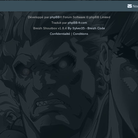
Nou
Développé par
phpBB
® Forum Software © phpBB Limited
Traduit par
phpBB-fr.com
Breizh Shoutbox v1.8.4
By Sylver35 - Breizh Code
Confidentialité
|
Conditions