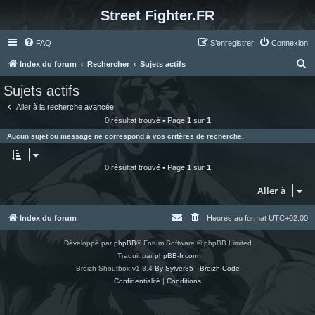
Street Fighter.FR
FAQ
S’enregistrer
Connexion
R
Index du forum
Rechercher
Sujets actifs
e
Sujets actifs
c
Aller à la recherche avancée
h
0 résultat trouvé • Page
1
sur
1
e
Aucun sujet ou message ne correspond à vos critères de recherche.
r
c
0 résultat trouvé • Page
1
sur
1
h
Aller à
e
r
Index du forum
Heures au format
UTC+02:00
Développé par
phpBB
® Forum Software © phpBB Limited
Traduit par
phpBB-fr.com
Breizh Shoutbox v1.8.4
By Sylver35 - Breizh Code
Confidentialité
|
Conditions