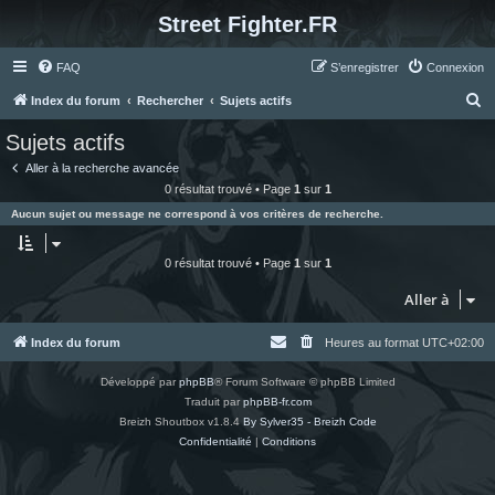
Street Fighter.FR
FAQ
S’enregistrer
Connexion
R
Index du forum
Rechercher
Sujets actifs
e
Sujets actifs
c
Aller à la recherche avancée
h
0 résultat trouvé • Page
1
sur
1
e
Aucun sujet ou message ne correspond à vos critères de recherche.
r
c
0 résultat trouvé • Page
1
sur
1
h
Aller à
e
r
Index du forum
Heures au format
UTC+02:00
Développé par
phpBB
® Forum Software © phpBB Limited
Traduit par
phpBB-fr.com
Breizh Shoutbox v1.8.4
By Sylver35 - Breizh Code
Confidentialité
|
Conditions