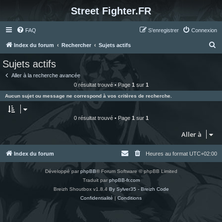
Street Fighter.FR
FAQ
S’enregistrer
Connexion
R
Index du forum
Rechercher
Sujets actifs
e
Sujets actifs
c
Aller à la recherche avancée
h
0 résultat trouvé • Page
1
sur
1
e
Aucun sujet ou message ne correspond à vos critères de recherche.
r
c
0 résultat trouvé • Page
1
sur
1
h
Aller à
e
r
Index du forum
Heures au format
UTC+02:00
Développé par
phpBB
® Forum Software © phpBB Limited
Traduit par
phpBB-fr.com
Breizh Shoutbox v1.8.4
By Sylver35 - Breizh Code
Confidentialité
|
Conditions