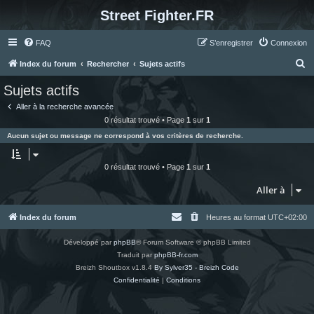
Street Fighter.FR
FAQ
S’enregistrer
Connexion
R
Index du forum
Rechercher
Sujets actifs
e
Sujets actifs
c
Aller à la recherche avancée
h
0 résultat trouvé • Page
1
sur
1
e
Aucun sujet ou message ne correspond à vos critères de recherche.
r
c
0 résultat trouvé • Page
1
sur
1
h
Aller à
e
r
Index du forum
Heures au format
UTC+02:00
Développé par
phpBB
® Forum Software © phpBB Limited
Traduit par
phpBB-fr.com
Breizh Shoutbox v1.8.4
By Sylver35 - Breizh Code
Confidentialité
|
Conditions