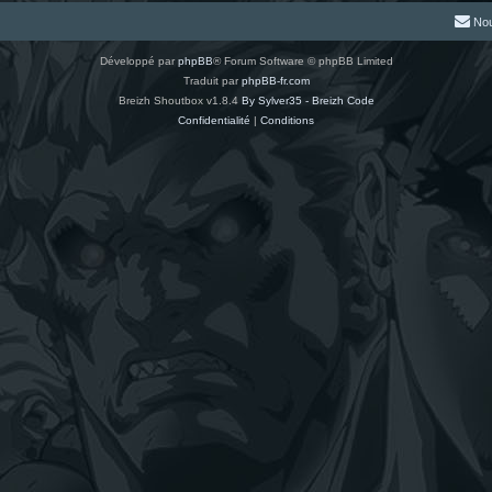
Nou
Développé par
phpBB
® Forum Software © phpBB Limited
Traduit par
phpBB-fr.com
Breizh Shoutbox v1.8.4
By Sylver35 - Breizh Code
Confidentialité
|
Conditions