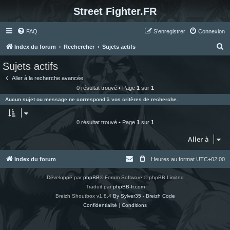
Street Fighter.FR
FAQ
S’enregistrer
Connexion
R
Index du forum
Rechercher
Sujets actifs
e
Sujets actifs
c
Aller à la recherche avancée
h
0 résultat trouvé • Page
1
sur
1
e
Aucun sujet ou message ne correspond à vos critères de recherche.
r
c
0 résultat trouvé • Page
1
sur
1
h
Aller à
e
r
Index du forum
Heures au format
UTC+02:00
Développé par
phpBB
® Forum Software © phpBB Limited
Traduit par
phpBB-fr.com
Breizh Shoutbox v1.8.4
By Sylver35 - Breizh Code
Confidentialité
|
Conditions