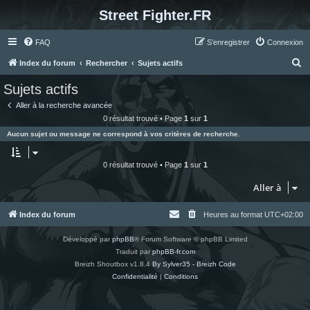
Street Fighter.FR
FAQ
S’enregistrer
Connexion
R
Index du forum
Rechercher
Sujets actifs
e
Sujets actifs
c
Aller à la recherche avancée
h
0 résultat trouvé • Page
1
sur
1
e
Aucun sujet ou message ne correspond à vos critères de recherche.
r
c
0 résultat trouvé • Page
1
sur
1
h
Aller à
e
r
Index du forum
Heures au format
UTC+02:00
Développé par
phpBB
® Forum Software © phpBB Limited
Traduit par
phpBB-fr.com
Breizh Shoutbox v1.8.4
By Sylver35 - Breizh Code
Confidentialité
|
Conditions