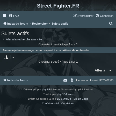
Street Fighter.FR
FAQ
S’enregistrer
Connexion
R
Index du forum
Rechercher
Sujets actifs
e
Sujets actifs
c
Aller à la recherche avancée
h
0 résultat trouvé • Page
1
sur
1
e
Aucun sujet ou message ne correspond à vos critères de recherche.
r
c
0 résultat trouvé • Page
1
sur
1
h
Aller à
e
r
Index du forum
Heures au format
UTC+02:00
Développé par
phpBB
® Forum Software © phpBB Limited
Traduit par
phpBB-fr.com
Breizh Shoutbox v1.8.4
By Sylver35 - Breizh Code
Confidentialité
|
Conditions