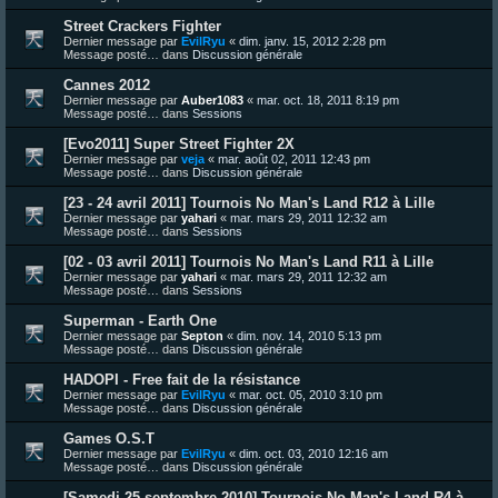
Street Crackers Fighter
Dernier message par
EvilRyu
«
dim. janv. 15, 2012 2:28 pm
Message posté… dans
Discussion générale
Cannes 2012
Dernier message par
Auber1083
«
mar. oct. 18, 2011 8:19 pm
Message posté… dans
Sessions
[Evo2011] Super Street Fighter 2X
Dernier message par
veja
«
mar. août 02, 2011 12:43 pm
Message posté… dans
Discussion générale
[23 - 24 avril 2011] Tournois No Man's Land R12 à Lille
Dernier message par
yahari
«
mar. mars 29, 2011 12:32 am
Message posté… dans
Sessions
[02 - 03 avril 2011] Tournois No Man's Land R11 à Lille
Dernier message par
yahari
«
mar. mars 29, 2011 12:32 am
Message posté… dans
Sessions
Superman - Earth One
Dernier message par
Septon
«
dim. nov. 14, 2010 5:13 pm
Message posté… dans
Discussion générale
HADOPI - Free fait de la résistance
Dernier message par
EvilRyu
«
mar. oct. 05, 2010 3:10 pm
Message posté… dans
Discussion générale
Games O.S.T
Dernier message par
EvilRyu
«
dim. oct. 03, 2010 12:16 am
Message posté… dans
Discussion générale
[Samedi 25 septembre 2010] Tournois No Man's Land R4 à