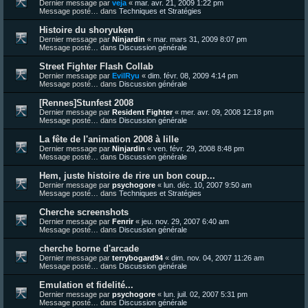
Dernier message par
veja
«
mar. avr. 21, 2009 1:22 pm
Message posté… dans
Techniques et Stratégies
Histoire du shoryuken
Dernier message par
Ninjardin
«
mar. mars 31, 2009 8:07 pm
Message posté… dans
Discussion générale
Street Fighter Flash Collab
Dernier message par
EvilRyu
«
dim. févr. 08, 2009 4:14 pm
Message posté… dans
Discussion générale
[Rennes]Stunfest 2008
Dernier message par
Resident Fighter
«
mer. avr. 09, 2008 12:18 pm
Message posté… dans
Discussion générale
La fête de l'animation 2008 à lille
Dernier message par
Ninjardin
«
ven. févr. 29, 2008 8:48 pm
Message posté… dans
Discussion générale
Hem, juste histoire de rire un bon coup...
Dernier message par
psychogore
«
lun. déc. 10, 2007 9:50 am
Message posté… dans
Techniques et Stratégies
Cherche screenshots
Dernier message par
Fenrir
«
jeu. nov. 29, 2007 6:40 am
Message posté… dans
Discussion générale
cherche borne d'arcade
Dernier message par
terrybogard94
«
dim. nov. 04, 2007 11:26 am
Message posté… dans
Discussion générale
Emulation et fidelité...
Dernier message par
psychogore
«
lun. juil. 02, 2007 5:31 pm
Message posté… dans
Discussion générale