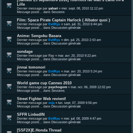
Lille
Dernier message par
yahari
«
mer. sept. 08, 2010 11:12 pm
Message posté… dans
Sessions
Film: Space Pirate Captain Harlock ( Albator quoi )
Dernier message par
EvilRyu
«
sam. juil. 31, 2010 6:44 pm
Message posté… dans
Discussion générale
Anime: Sengoku Basara
Dernier message par
EvilRyu
«
dim. juil. 25, 2010 2:43 am
Message posté… dans
Discussion générale
sondage
Dernier message par
Ray
«
mar. avr. 20, 2010 9:22 pm
Message posté… dans
Discussion générale
jinnai tomonori
Dernier message par
EvilRyu
«
mar. avr. 20, 2010 5:24 pm
Message posté… dans
Discussion générale
World game cup Cannes 2010
Dernier message par
psychogore
«
mar. oct. 06, 2009 12:02 pm
Message posté… dans
Sessions
Street Fighter Web revient!
Dernier message par
veja
«
lun. sept. 07, 2009 9:56 pm
Message posté… dans
Discussion générale
SFFR LinkedIN
Dernier message par
EvilRyu
«
mer. juil. 08, 2009 4:47 pm
Message posté… dans
Discussion générale
[SSF2X]E.Honda Thread