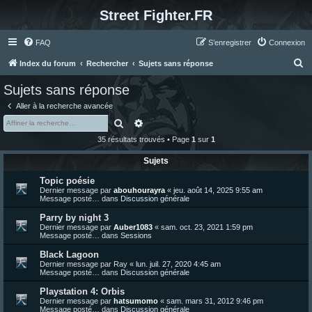
Street Fighter.FR
FAQ
S’enregistrer
Connexion
R
Index du forum
Rechercher
Sujets sans réponse
e
Sujets sans réponse
c
Aller à la recherche avancée
h
Rechercher
Recherche avancée
e
35 résultats trouvés • Page
1
sur
1
r
Sujets
c
Topic poésie
h
Dernier message par
abouhourayra
«
jeu. août 14, 2025 9:55 am
e
Message posté… dans
Discussion générale
r
Parry by night 3
Dernier message par
Auber1083
«
sam. oct. 23, 2021 1:59 pm
Message posté… dans
Sessions
Black Lagoon
Dernier message par
Ray
«
lun. juil. 27, 2020 4:45 am
Message posté… dans
Discussion générale
Playstation 4: Orbis
Dernier message par
hatsumomo
«
sam. mars 31, 2012 9:46 pm
Message posté… dans
Discussion générale