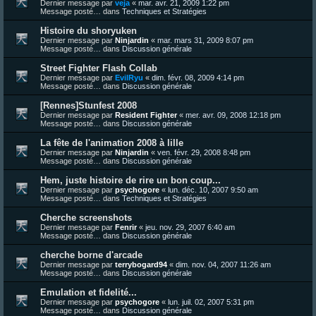
Dernier message par
veja
«
mar. avr. 21, 2009 1:22 pm
Message posté… dans
Techniques et Stratégies
Histoire du shoryuken
Dernier message par
Ninjardin
«
mar. mars 31, 2009 8:07 pm
Message posté… dans
Discussion générale
Street Fighter Flash Collab
Dernier message par
EvilRyu
«
dim. févr. 08, 2009 4:14 pm
Message posté… dans
Discussion générale
[Rennes]Stunfest 2008
Dernier message par
Resident Fighter
«
mer. avr. 09, 2008 12:18 pm
Message posté… dans
Discussion générale
La fête de l'animation 2008 à lille
Dernier message par
Ninjardin
«
ven. févr. 29, 2008 8:48 pm
Message posté… dans
Discussion générale
Hem, juste histoire de rire un bon coup...
Dernier message par
psychogore
«
lun. déc. 10, 2007 9:50 am
Message posté… dans
Techniques et Stratégies
Cherche screenshots
Dernier message par
Fenrir
«
jeu. nov. 29, 2007 6:40 am
Message posté… dans
Discussion générale
cherche borne d'arcade
Dernier message par
terrybogard94
«
dim. nov. 04, 2007 11:26 am
Message posté… dans
Discussion générale
Emulation et fidelité...
Dernier message par
psychogore
«
lun. juil. 02, 2007 5:31 pm
Message posté… dans
Discussion générale