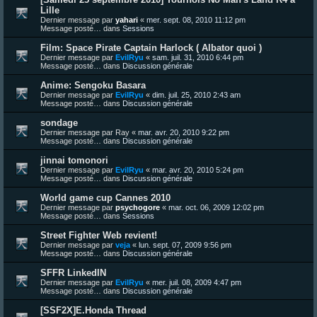
Lille
Dernier message par
yahari
«
mer. sept. 08, 2010 11:12 pm
Message posté… dans
Sessions
Film: Space Pirate Captain Harlock ( Albator quoi )
Dernier message par
EvilRyu
«
sam. juil. 31, 2010 6:44 pm
Message posté… dans
Discussion générale
Anime: Sengoku Basara
Dernier message par
EvilRyu
«
dim. juil. 25, 2010 2:43 am
Message posté… dans
Discussion générale
sondage
Dernier message par
Ray
«
mar. avr. 20, 2010 9:22 pm
Message posté… dans
Discussion générale
jinnai tomonori
Dernier message par
EvilRyu
«
mar. avr. 20, 2010 5:24 pm
Message posté… dans
Discussion générale
World game cup Cannes 2010
Dernier message par
psychogore
«
mar. oct. 06, 2009 12:02 pm
Message posté… dans
Sessions
Street Fighter Web revient!
Dernier message par
veja
«
lun. sept. 07, 2009 9:56 pm
Message posté… dans
Discussion générale
SFFR LinkedIN
Dernier message par
EvilRyu
«
mer. juil. 08, 2009 4:47 pm
Message posté… dans
Discussion générale
[SSF2X]E.Honda Thread