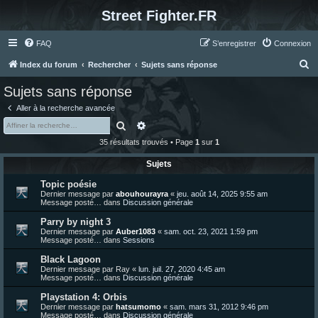
Street Fighter.FR
FAQ
S’enregistrer
Connexion
R
Index du forum
Rechercher
Sujets sans réponse
e
Sujets sans réponse
c
Aller à la recherche avancée
h
Rechercher
Recherche avancée
e
35 résultats trouvés • Page
1
sur
1
r
Sujets
c
Topic poésie
h
Dernier message par
abouhourayra
«
jeu. août 14, 2025 9:55 am
e
Message posté… dans
Discussion générale
r
Parry by night 3
Dernier message par
Auber1083
«
sam. oct. 23, 2021 1:59 pm
Message posté… dans
Sessions
Black Lagoon
Dernier message par
Ray
«
lun. juil. 27, 2020 4:45 am
Message posté… dans
Discussion générale
Playstation 4: Orbis
Dernier message par
hatsumomo
«
sam. mars 31, 2012 9:46 pm
Message posté… dans
Discussion générale