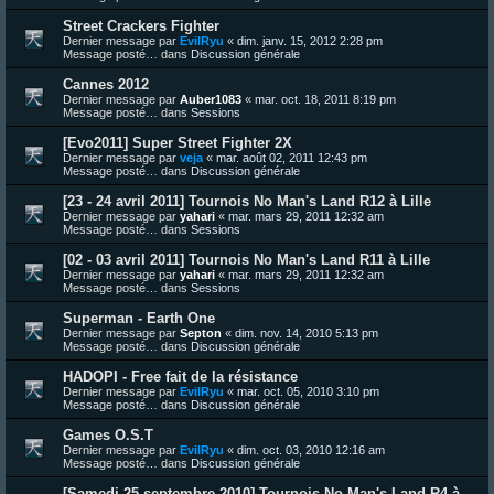
Street Crackers Fighter
Dernier message par
EvilRyu
«
dim. janv. 15, 2012 2:28 pm
Message posté… dans
Discussion générale
Cannes 2012
Dernier message par
Auber1083
«
mar. oct. 18, 2011 8:19 pm
Message posté… dans
Sessions
[Evo2011] Super Street Fighter 2X
Dernier message par
veja
«
mar. août 02, 2011 12:43 pm
Message posté… dans
Discussion générale
[23 - 24 avril 2011] Tournois No Man's Land R12 à Lille
Dernier message par
yahari
«
mar. mars 29, 2011 12:32 am
Message posté… dans
Sessions
[02 - 03 avril 2011] Tournois No Man's Land R11 à Lille
Dernier message par
yahari
«
mar. mars 29, 2011 12:32 am
Message posté… dans
Sessions
Superman - Earth One
Dernier message par
Septon
«
dim. nov. 14, 2010 5:13 pm
Message posté… dans
Discussion générale
HADOPI - Free fait de la résistance
Dernier message par
EvilRyu
«
mar. oct. 05, 2010 3:10 pm
Message posté… dans
Discussion générale
Games O.S.T
Dernier message par
EvilRyu
«
dim. oct. 03, 2010 12:16 am
Message posté… dans
Discussion générale
[Samedi 25 septembre 2010] Tournois No Man's Land R4 à