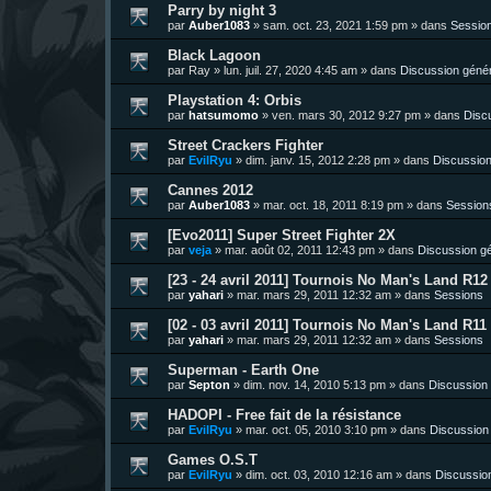
Parry by night 3
par
Auber1083
»
sam. oct. 23, 2021 1:59 pm
» dans
Sessio
Black Lagoon
par
Ray
»
lun. juil. 27, 2020 4:45 am
» dans
Discussion géné
Playstation 4: Orbis
par
hatsumomo
»
ven. mars 30, 2012 9:27 pm
» dans
Disc
Street Crackers Fighter
par
EvilRyu
»
dim. janv. 15, 2012 2:28 pm
» dans
Discussion
Cannes 2012
par
Auber1083
»
mar. oct. 18, 2011 8:19 pm
» dans
Session
[Evo2011] Super Street Fighter 2X
par
veja
»
mar. août 02, 2011 12:43 pm
» dans
Discussion g
[23 - 24 avril 2011] Tournois No Man's Land R12 
par
yahari
»
mar. mars 29, 2011 12:32 am
» dans
Sessions
[02 - 03 avril 2011] Tournois No Man's Land R11 
par
yahari
»
mar. mars 29, 2011 12:32 am
» dans
Sessions
Superman - Earth One
par
Septon
»
dim. nov. 14, 2010 5:13 pm
» dans
Discussion
HADOPI - Free fait de la résistance
par
EvilRyu
»
mar. oct. 05, 2010 3:10 pm
» dans
Discussion
Games O.S.T
par
EvilRyu
»
dim. oct. 03, 2010 12:16 am
» dans
Discussio