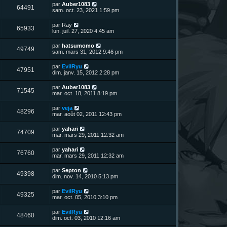
n
D
par
Auber1083
V
64491
i
e
sam. oct. 23, 2021 1:59 pm
e
e
r
r
u
n
D
par
Ray
s
m
V
65933
i
e
lun. juil. 27, 2020 4:45 am
e
e
e
r
s
r
u
n
s
D
par
hatsumomo
s
m
V
49749
i
a
e
sam. mars 31, 2012 9:46 pm
e
e
e
g
r
s
r
u
e
n
s
D
par
EvilRyu
s
m
V
47951
i
a
e
dim. janv. 15, 2012 2:28 pm
e
e
e
g
r
s
r
u
e
n
s
D
par
Auber1083
s
m
V
71545
i
a
e
mar. oct. 18, 2011 8:19 pm
e
e
e
g
r
s
r
u
e
n
s
D
par
veja
s
m
V
48296
i
a
e
mar. août 02, 2011 12:43 pm
e
e
e
g
r
s
r
u
e
n
s
D
par
yahari
s
m
V
74709
i
a
e
mar. mars 29, 2011 12:32 am
e
e
e
g
r
s
r
u
e
n
s
D
par
yahari
s
m
V
76760
i
a
e
mar. mars 29, 2011 12:32 am
e
e
e
g
r
s
r
u
e
n
s
D
par
Septon
s
m
V
49398
i
a
e
dim. nov. 14, 2010 5:13 pm
e
e
e
g
r
s
r
u
e
n
s
D
par
EvilRyu
s
m
V
49325
i
a
e
mar. oct. 05, 2010 3:10 pm
e
e
e
g
r
s
r
u
e
n
s
D
par
EvilRyu
s
m
V
48460
i
a
e
dim. oct. 03, 2010 12:16 am
e
e
e
g
r
s
r