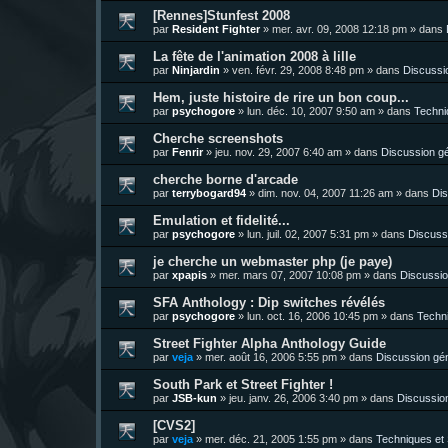
[Rennes]Stunfest 2008
par
Resident Fighter
»
mer. avr. 09, 2008 12:18 pm
» dans
La fête de l'animation 2008 à lille
par
Ninjardin
»
ven. févr. 29, 2008 8:48 pm
» dans
Discussi
Hem, juste histoire de rire un bon coup...
par
psychogore
»
lun. déc. 10, 2007 9:50 am
» dans
Techni
Cherche screenshots
par
Fenrir
»
jeu. nov. 29, 2007 6:40 am
» dans
Discussion g
cherche borne d'arcade
par
terrybogard94
»
dim. nov. 04, 2007 11:26 am
» dans
Dis
Emulation et fidelité...
par
psychogore
»
lun. juil. 02, 2007 5:31 pm
» dans
Discuss
je cherche un webmaster php (je paye)
par
xpapis
»
mer. mars 07, 2007 10:08 pm
» dans
Discussio
SFA Anthology : Dip switches révélés
par
psychogore
»
lun. oct. 16, 2006 10:45 pm
» dans
Techni
Street Fighter Alpha Anthology Guide
par
veja
»
mer. août 16, 2006 5:55 pm
» dans
Discussion gé
South Park et Street Fighter !
par
JSB-kun
»
jeu. janv. 26, 2006 3:40 pm
» dans
Discussio
[CVS2]
par
veja
»
mer. déc. 21, 2005 1:55 pm
» dans
Techniques et 