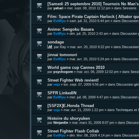
[Samedi 25 septembre 2010] Tournois No Man's 
par
yahari
»
mer. sept. 08, 2010 11:12 pm
» dans
Sessions
Film: Space Pirate Captain Harlock ( Albator quo
par
EvilRyu
»
sam. juil. 31, 2010 6:44 pm
» dans
Discussion
Anime: Sengoku Basara
par
EvilRyu
»
dim. juil. 25, 2010 2:43 am
» dans
Discussion 
sondage
par
Ray
»
mar. avr. 20, 2010 9:22 pm
» dans
Discussion
jinnai tomonori
par
EvilRyu
»
mar. avr. 20, 2010 5:24 pm
» dans
Discussion
World game cup Cannes 2010
par
psychogore
»
mar. oct. 06, 2009 12:02 pm
» dans
Sess
Street Fighter Web revient!
par
veja
»
lun. sept. 07, 2009 9:56 pm
» dans
Discussion gén
SFFR LinkedIN
par
EvilRyu
»
mer. juil. 08, 2009 4:47 pm
» dans
Discussion 
[SSF2X]E.Honda Thread
par
veja
»
mar. avr. 21, 2009 1:22 pm
» dans
Techniques et S
Histoire du shoryuken
par
Ninjardin
»
mar. mars 31, 2009 8:07 pm
» dans
Discuss
Street Fighter Flash Collab
par
EvilRyu
»
dim. févr. 08, 2009 4:14 pm
» dans
Discussion