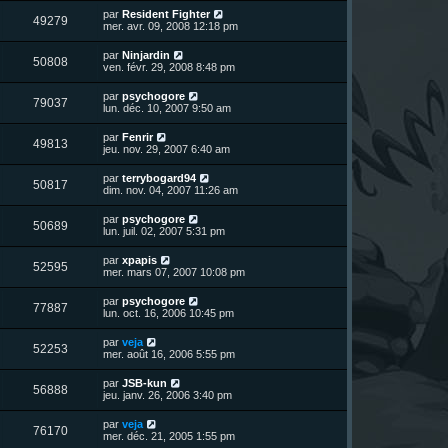
r
u
e
n
s
D
par
Resident Fighter
s
m
V
49279
i
a
e
mer. avr. 09, 2008 12:18 pm
e
e
e
g
r
s
r
u
e
n
s
D
par
Ninjardin
s
m
V
50808
i
a
e
ven. févr. 29, 2008 8:48 pm
e
e
e
g
r
s
r
u
e
n
s
D
par
psychogore
s
m
V
79037
i
a
e
lun. déc. 10, 2007 9:50 am
e
e
e
g
r
s
r
u
e
n
s
D
par
Fenrir
s
m
V
49813
i
a
e
jeu. nov. 29, 2007 6:40 am
e
e
e
g
r
s
r
u
e
n
s
D
par
terrybogard94
s
m
V
50817
i
a
e
dim. nov. 04, 2007 11:26 am
e
e
e
g
r
s
r
u
e
n
s
D
par
psychogore
s
m
V
50689
i
a
e
lun. juil. 02, 2007 5:31 pm
e
e
e
g
r
s
r
u
e
n
s
D
par
xpapis
s
m
V
52595
i
a
e
mer. mars 07, 2007 10:08 pm
e
e
e
g
r
s
r
u
e
n
s
D
par
psychogore
s
m
V
77887
i
a
e
lun. oct. 16, 2006 10:45 pm
e
e
e
g
r
s
r
u
e
n
s
D
par
veja
s
m
V
52253
i
a
e
mer. août 16, 2006 5:55 pm
e
e
e
g
r
s
r
u
e
n
s
D
par
JSB-kun
s
m
V
56888
i
a
e
jeu. janv. 26, 2006 3:40 pm
e
e
e
g
r
s
r
u
e
n
s
D
par
veja
s
m
V
76170
i
a
e
mer. déc. 21, 2005 1:55 pm
e
e
e
g
r