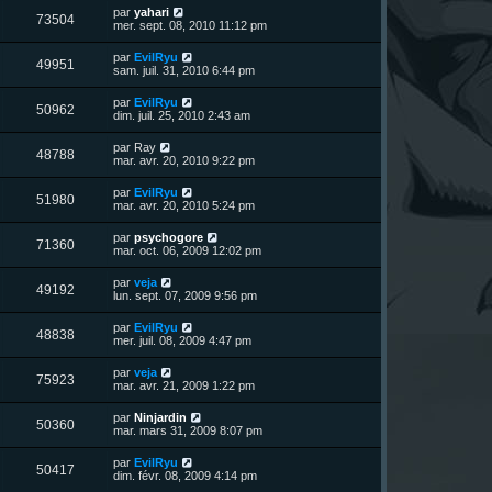
u
e
n
s
D
par
yahari
s
m
V
73504
i
a
e
mer. sept. 08, 2010 11:12 pm
e
e
e
g
r
s
r
u
e
n
s
D
par
EvilRyu
s
m
V
49951
i
a
e
sam. juil. 31, 2010 6:44 pm
e
e
e
g
r
s
r
u
e
n
s
D
par
EvilRyu
s
m
V
50962
i
a
e
dim. juil. 25, 2010 2:43 am
e
e
e
g
r
s
r
u
e
n
s
D
par
Ray
s
m
V
48788
i
a
e
mar. avr. 20, 2010 9:22 pm
e
e
e
g
r
s
r
u
e
n
s
D
par
EvilRyu
s
m
V
51980
i
a
e
mar. avr. 20, 2010 5:24 pm
e
e
e
g
r
s
r
u
e
n
s
D
par
psychogore
s
m
V
71360
i
a
e
mar. oct. 06, 2009 12:02 pm
e
e
e
g
r
s
r
u
e
n
s
D
par
veja
s
m
V
49192
i
a
e
lun. sept. 07, 2009 9:56 pm
e
e
e
g
r
s
r
u
e
n
s
D
par
EvilRyu
s
m
V
48838
i
a
e
mer. juil. 08, 2009 4:47 pm
e
e
e
g
r
s
r
u
e
n
s
D
par
veja
s
m
V
75923
i
a
e
mar. avr. 21, 2009 1:22 pm
e
e
e
g
r
s
r
u
e
n
s
D
par
Ninjardin
s
m
V
50360
i
a
e
mar. mars 31, 2009 8:07 pm
e
e
e
g
r
s
r
u
e
n
s
D
par
EvilRyu
s
m
V
50417
i
a
e
dim. févr. 08, 2009 4:14 pm
e
e
e
g
r
s