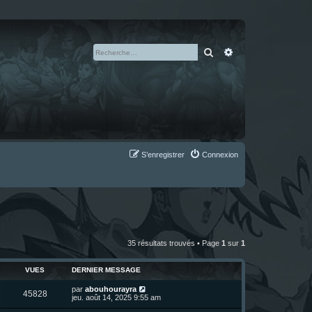
Rechercher
Recherche avan
S’enregistrer
Connexion
35 résultats trouvés • Page
1
sur
1
VUES
DERNIER MESSAGE
D
par
abouhourayra
V
45828
e
jeu. août 14, 2025 9:55 am
r
u